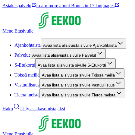
Asiakaspalvelu
Learn more about Bonus in 17 languages
Mene Etusivulle
Ajankohtaista
Avaa lista alisivuista sivulle Ajankohtaista
Palvelut
Avaa lista alisivuista sivulle Palvelut
S-Etukortti
Avaa lista alisivuista sivulle S-Etukortti
Töissä meillä
Avaa lista alisivuista sivulle Töissä meillä
Vastuullisuus
Avaa lista alisivuista sivulle Vastuullisuus
Tietoa meistä
Avaa lista alisivuista sivulle Tietoa meistä
Haku
Liity asiakasomistajaksi
Mene Etusivulle