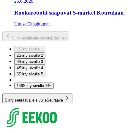
26.6.2026
Ruokarobotit saapuvat S-market Kourulaan
Uutiset
Tapahtumat
Siirry edelliselle sivulle
Edellinen
1
Siirry sivulle 1
2
Siirry sivulle 2
3
Siirry sivulle 3
4
Siirry sivulle 4
5
Siirry sivulle 5
…
146
Siirry sivulle 146
Siirry seuraavalle sivulle
Seuraava