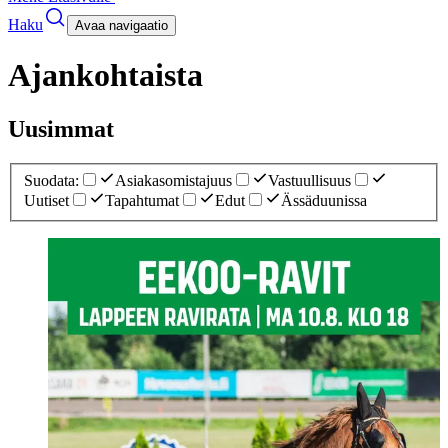
Haku
Avaa navigaatio
Ajankohtaista
Uusimmat
Suodata
:
Asiakasomistajuus
Vastuullisuus
Uutiset
Tapahtumat
Edut
Ässäduunissa