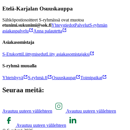
Etelä-Karjalan Osuuskauppa
Sähköpostiosoitteet S-ryhmässä ovat muotoa
etunimi.sukunimi@sok.fi
Yhteystiedot
Palvelut
S-ryhmän
asiakaspalvelu
Anna palautetta
Asiakasomistaja
S-Etukortti
Liittymisedut
Liity asiakasomistajaksi
S-ryhmä muualla
Yhteishyvä
S-ryhmä.fi
Osuuskaupat
Toimipaikat
Seuraa meitä:
Avautuu uuteen välilehteen
Avautuu uuteen välilehteen
Avautuu uuteen välilehteen