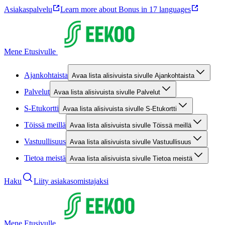
Asiakaspalvelu
Learn more about Bonus in 17 languages
Mene Etusivulle
Ajankohtaista
Avaa lista alisivuista sivulle Ajankohtaista
Palvelut
Avaa lista alisivuista sivulle Palvelut
S-Etukortti
Avaa lista alisivuista sivulle S-Etukortti
Töissä meillä
Avaa lista alisivuista sivulle Töissä meillä
Vastuullisuus
Avaa lista alisivuista sivulle Vastuullisuus
Tietoa meistä
Avaa lista alisivuista sivulle Tietoa meistä
Haku
Liity asiakasomistajaksi
Mene Etusivulle