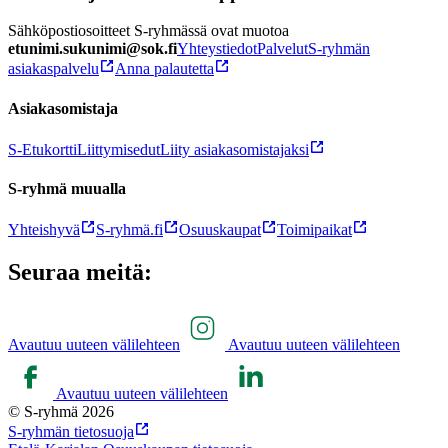
Sähköpostiosoitteet S-ryhmässä ovat muotoa
etunimi.sukunimi@sok.fi
Yhteystiedot
Palvelut
S-ryhmän
asiakaspalvelu
Anna palautetta
Asiakasomistaja
S-Etukortti
Liittymisedut
Liity asiakasomistajaksi
S-ryhmä muualla
Yhteishyvä
S-ryhmä.fi
Osuuskaupat
Toimipaikat
Seuraa meitä:
Avautuu uuteen välilehteen
Avautuu uuteen välilehteen
Avautuu uuteen välilehteen
© S-ryhmä 2026
S-ryhmän tietosuoja