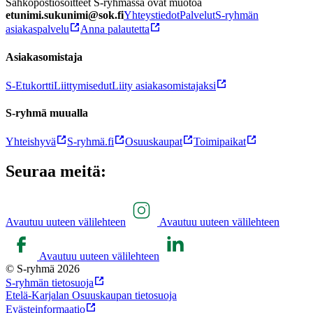
Sähköpostiosoitteet S-ryhmässä ovat muotoa
etunimi.sukunimi@sok.fi
Yhteystiedot
Palvelut
S-ryhmän
asiakaspalvelu
Anna palautetta
Asiakasomistaja
S-Etukortti
Liittymisedut
Liity asiakasomistajaksi
S-ryhmä muualla
Yhteishyvä
S-ryhmä.fi
Osuuskaupat
Toimipaikat
Seuraa meitä:
Avautuu uuteen välilehteen
Avautuu uuteen välilehteen
Avautuu uuteen välilehteen
© S-ryhmä 2026
S-ryhmän tietosuoja
Etelä-Karjalan Osuuskaupan tietosuoja
Evästeinformaatio