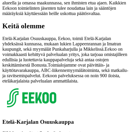
alueella ja omassa maakunnassa, sen ihmisten etua ajaen. Kaikkien
Eekoon toimielinten jäsenten tulee noudattaa lain ja sääntöjen
määräyksiä käyttäessään heille uskottua päätösvaltaa.
Keitä olemme
Etelä-Karjalan Osuuskauppa, Eekoo, toimii Etelä-Karjalan
yhdeksässä kunnassa, mukaan lukien Lappeenrannan ja Imatran
kaupungit, sekä myymälät Punkaharjulla ja Mikkelissä.
Eekoo on
voimakkaasti kehittyvä palvelualan yritys, joka tarjoaa omistajilleen
edullisia ja luotettavia kauppapalveluja sekä antaa ostojen
keskittämisestä Bonusta.
Toimialojamme ovat päivittäis- ja
käyttötavarakauppa, ABC-liikennemyymälätoiminta, sekä matkailu-
ja ravitsemispalvelut. Eekoon palveluksessa on noin 900 iloista,
eteläkarjalaista palvelualan ammattilaista.
Etelä-Karjalan Osuuskauppa