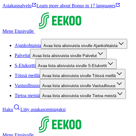
Asiakaspalvelu
Learn more about Bonus in 17 languages
Mene Etusivulle
Ajankohtaista
Avaa lista alisivuista sivulle Ajankohtaista
Palvelut
Avaa lista alisivuista sivulle Palvelut
S-Etukortti
Avaa lista alisivuista sivulle S-Etukortti
Töissä meillä
Avaa lista alisivuista sivulle Töissä meillä
Vastuullisuus
Avaa lista alisivuista sivulle Vastuullisuus
Tietoa meistä
Avaa lista alisivuista sivulle Tietoa meistä
Haku
Liity asiakasomistajaksi
Mene Etusivulle