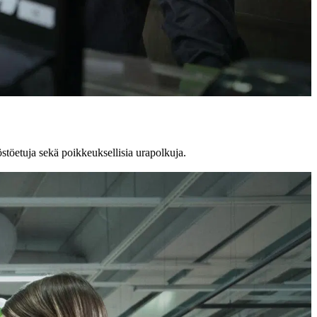
östöetuja sekä poikkeuksellisia urapolkuja.