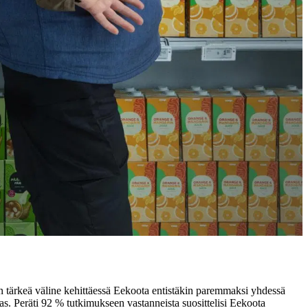
n tärkeä väline kehittäessä Eekoota entistäkin paremmaksi yhdessä
s. Peräti 92 % tutkimukseen vastanneista suosittelisi Eekoota