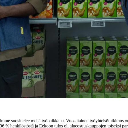
tämme suosittelee meitä työpaikkana.
Vuosittainen työyhteisötutkimus o
6 % henkilöstöstä ja Eekoon tulos oli alueosuuskauppojen toiseksi para