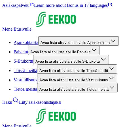
Asiakaspalvelu
Learn more about Bonus in 17 languages
Mene Etusivulle
Ajankohtaista
Avaa lista alisivuista sivulle Ajankohtaista
Palvelut
Avaa lista alisivuista sivulle Palvelut
S-Etukortti
Avaa lista alisivuista sivulle S-Etukortti
Töissä meillä
Avaa lista alisivuista sivulle Töissä meillä
Vastuullisuus
Avaa lista alisivuista sivulle Vastuullisuus
Tietoa meistä
Avaa lista alisivuista sivulle Tietoa meistä
Haku
Liity asiakasomistajaksi
Mene Etusivulle