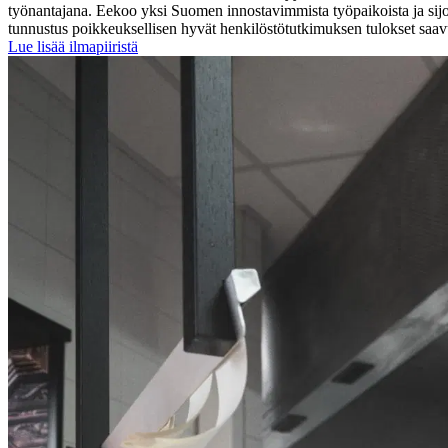
työnantajana. Eekoo yksi Suomen innostavimmista työpaikoista ja sij
tunnustus poikkeuksellisen hyvät henkilöstötutkimuksen tulokset saavut
Lue lisää ilmapiiristä