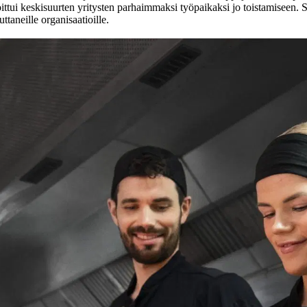
oittui keskisuurten yritysten parhaimmaksi työpaikaksi jo toistamisee
taneille organisaatioille.