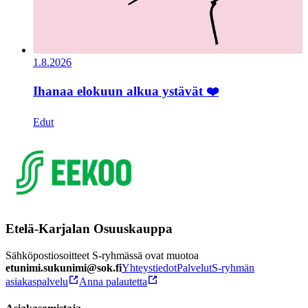
1.8.2026
Ihanaa elokuun alkua ystävät ❤️
Edut
Etelä-Karjalan Osuuskauppa
Sähköpostiosoitteet S-ryhmässä ovat muotoa
etunimi.sukunimi@sok.fi
Yhteystiedot
Palvelut
S-ryhmän
asiakaspalvelu
Anna palautetta