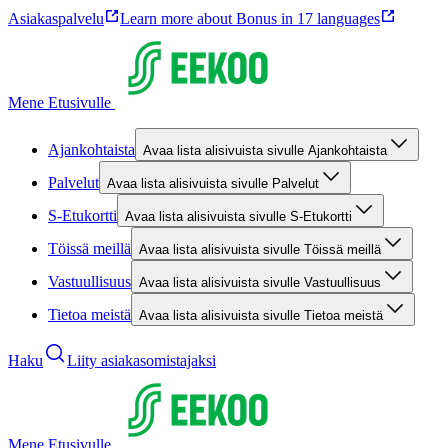
Asiakaspalvelu
Learn more about Bonus in 17 languages
Mene Etusivulle
Ajankohtaista
Avaa lista alisivuista sivulle Ajankohtaista
Palvelut
Avaa lista alisivuista sivulle Palvelut
S-Etukortti
Avaa lista alisivuista sivulle S-Etukortti
Töissä meillä
Avaa lista alisivuista sivulle Töissä meillä
Vastuullisuus
Avaa lista alisivuista sivulle Vastuullisuus
Tietoa meistä
Avaa lista alisivuista sivulle Tietoa meistä
Haku
Liity asiakasomistajaksi
Mene Etusivulle