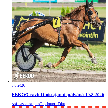
5.8.2026
EEKOO-ravit Omistajan tilipäivänä 10.8.2026
Asiakasomistajuus
Tapahtumat
Edut