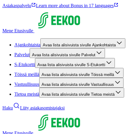
Asiakaspalvelu
Learn more about Bonus in 17 languages
Mene Etusivulle
Ajankohtaista
Avaa lista alisivuista sivulle Ajankohtaista
Palvelut
Avaa lista alisivuista sivulle Palvelut
S-Etukortti
Avaa lista alisivuista sivulle S-Etukortti
Töissä meillä
Avaa lista alisivuista sivulle Töissä meillä
Vastuullisuus
Avaa lista alisivuista sivulle Vastuullisuus
Tietoa meistä
Avaa lista alisivuista sivulle Tietoa meistä
Haku
Liity asiakasomistajaksi
Mene Etusivulle