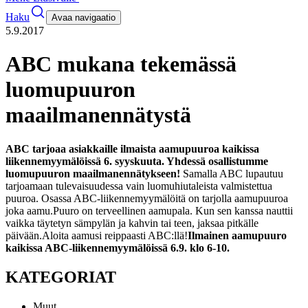
Haku
Avaa navigaatio
5.9.2017
ABC mukana tekemässä
luomupuuron
maailmanennätystä
ABC tarjoaa asiakkaille ilmaista aamupuuroa kaikissa
liikennemyymälöissä 6. syyskuuta. Yhdessä osallistumme
luomupuuron maailmanennätykseen!
Samalla ABC lupautuu
tarjoamaan tulevaisuudessa vain luomuhiutaleista valmistettua
puuroa. Osassa ABC-liikennemyymälöitä on tarjolla aamupuuroa
joka aamu.
Puuro on terveellinen aamupala. Kun sen kanssa nauttii
vaikka täytetyn sämpylän ja kahvin tai teen, jaksaa pitkälle
päivään.
Aloita aamusi reippaasti ABC:llä!
Ilmainen aamupuuro
kaikissa ABC-liikennemyymälöissä 6.9. klo 6-10.
KATEGORIAT
Muut