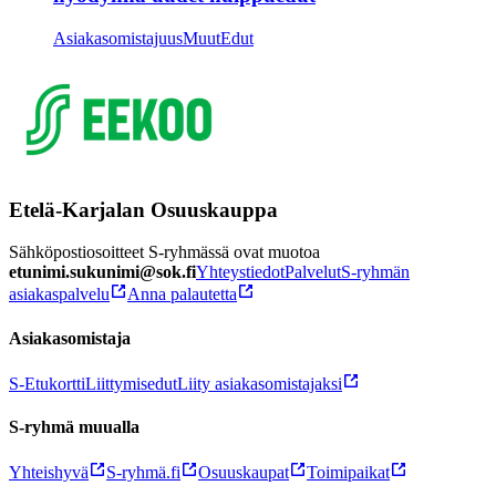
Asiakasomistajuus
Muut
Edut
Etelä-Karjalan Osuuskauppa
Sähköpostiosoitteet S-ryhmässä ovat muotoa
etunimi.sukunimi@sok.fi
Yhteystiedot
Palvelut
S-ryhmän
asiakaspalvelu
Anna palautetta
Asiakasomistaja
S-Etukortti
Liittymisedut
Liity asiakasomistajaksi
S-ryhmä muualla
Yhteishyvä
S-ryhmä.fi
Osuuskaupat
Toimipaikat