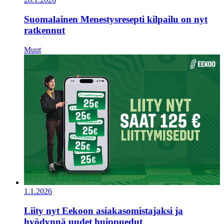
Suomalainen Menestysresepti kilpailu on nyt
ratkennut
Muut
1.1.2026
Liity nyt Eekoon asiakasomistajaksi ja
hyödynnä uudet huippuedut