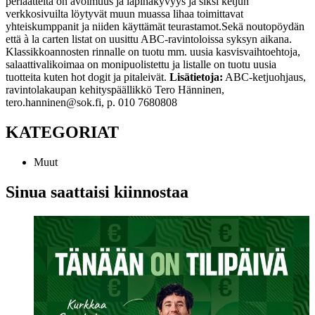
periaatteita on avoimuus ja läpinäkyvyys ja siksi ketjun
verkkosivuilta löytyvät muun muassa lihaa toimittavat
yhteiskumppanit ja niiden käyttämät teurastamot.
Sekä noutopöydän
että à la carten listat on uusittu ABC-ravintoloissa syksyn aikana.
Klassikkoannosten rinnalle on tuotu mm. uusia kasvisvaihtoehtoja,
salaattivalikoimaa on monipuolistettu ja listalle on tuotu uusia
tuotteita kuten hot dogit ja pitaleivät.
Lisätietoja:
ABC-ketjuohjaus,
ravintolakaupan kehityspäällikkö
Tero Hänninen,
tero.hanninen@sok.fi, p.
010 7680808
KATEGORIAT
Muut
Sinua saattaisi kiinnostaa