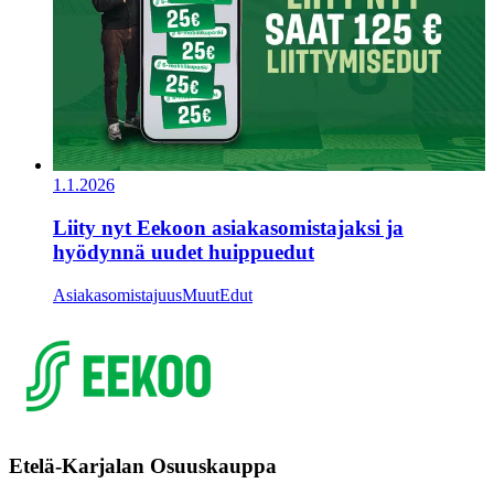
1.1.2026
Liity nyt Eekoon asiakasomistajaksi ja
hyödynnä uudet huippuedut
Asiakasomistajuus
Muut
Edut
Etelä-Karjalan Osuuskauppa