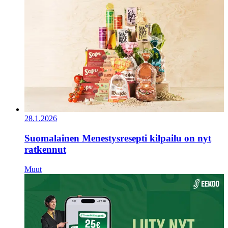
28.1.2026
Suomalainen Menestysresepti kilpailu on nyt
ratkennut
Muut