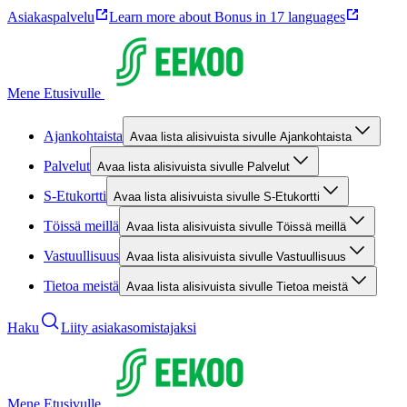
Asiakaspalvelu
Learn more about Bonus in 17 languages
Mene Etusivulle
Ajankohtaista
Avaa lista alisivuista sivulle Ajankohtaista
Palvelut
Avaa lista alisivuista sivulle Palvelut
S-Etukortti
Avaa lista alisivuista sivulle S-Etukortti
Töissä meillä
Avaa lista alisivuista sivulle Töissä meillä
Vastuullisuus
Avaa lista alisivuista sivulle Vastuullisuus
Tietoa meistä
Avaa lista alisivuista sivulle Tietoa meistä
Haku
Liity asiakasomistajaksi
Mene Etusivulle