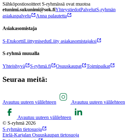
Sähköpostiosoitteet S-ryhmässä ovat muotoa
etunimi.sukunimi@sok.fi
Yhteystiedot
Palvelut
S-ryhmän
asiakaspalvelu
Anna palautetta
Asiakasomistaja
S-Etukortti
Liittymisedut
Liity asiakasomistajaksi
S-ryhmä muualla
Yhteishyvä
S-ryhmä.fi
Osuuskaupat
Toimipaikat
Seuraa meitä:
Avautuu uuteen välilehteen
Avautuu uuteen välilehteen
Avautuu uuteen välilehteen
© S-ryhmä 2026
S-ryhmän tietosuoja
Etelä-Karjalan Osuuskaupan tietosuoja