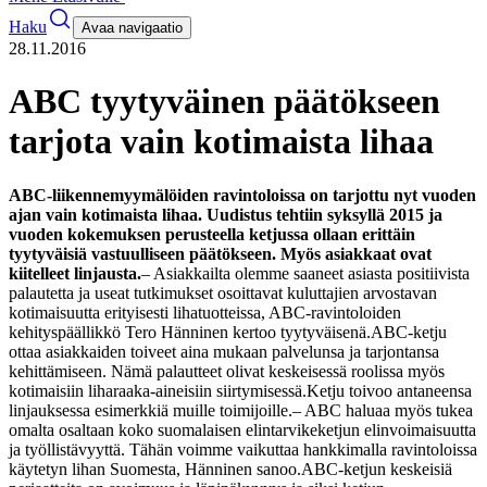
Haku
Avaa navigaatio
28.11.2016
ABC tyytyväinen päätökseen
tarjota vain kotimaista lihaa
ABC-liikennemyymälöiden ravintoloissa on tarjottu nyt vuoden
ajan vain kotimaista lihaa. Uudistus tehtiin syksyllä 2015 ja
vuoden kokemuksen perusteella ketjussa ollaan erittäin
tyytyväisiä vastuulliseen päätökseen. Myös asiakkaat ovat
kiitelleet linjausta.
– Asiakkailta olemme saaneet asiasta positiivista
palautetta ja useat tutkimukset osoittavat kuluttajien arvostavan
kotimaisuutta erityisesti lihatuotteissa, ABC-ravintoloiden
kehityspäällikkö Tero Hänninen kertoo tyytyväisenä.
ABC-ketju
ottaa asiakkaiden toiveet aina mukaan palvelunsa ja tarjontansa
kehittämiseen. Nämä palautteet olivat keskeisessä roolissa myös
kotimaisiin liharaaka-aineisiin siirtymisessä.
Ketju toivoo antaneensa
linjauksessa esimerkkiä muille toimijoille.
– ABC haluaa myös tukea
omalta osaltaan koko suomalaisen elintarvikeketjun elinvoimaisuutta
ja työllistävyyttä. Tähän voimme vaikuttaa hankkimalla ravintoloissa
käytetyn lihan Suomesta, Hänninen sanoo.
ABC-ketjun keskeisiä