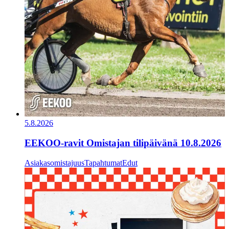
5.8.2026
EEKOO-ravit Omistajan tilipäivänä 10.8.2026
Asiakasomistajuus
Tapahtumat
Edut