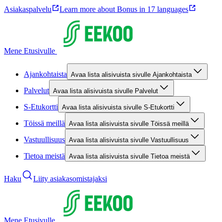
Asiakaspalvelu
Learn more about Bonus in 17 languages
Mene Etusivulle
Ajankohtaista
Avaa lista alisivuista sivulle Ajankohtaista
Palvelut
Avaa lista alisivuista sivulle Palvelut
S-Etukortti
Avaa lista alisivuista sivulle S-Etukortti
Töissä meillä
Avaa lista alisivuista sivulle Töissä meillä
Vastuullisuus
Avaa lista alisivuista sivulle Vastuullisuus
Tietoa meistä
Avaa lista alisivuista sivulle Tietoa meistä
Haku
Liity asiakasomistajaksi
Mene Etusivulle