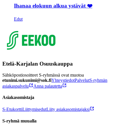
Ihanaa elokuun alkua ystävät ❤️
Edut
Etelä-Karjalan Osuuskauppa
Sähköpostiosoitteet S-ryhmässä ovat muotoa
etunimi.sukunimi@sok.fi
Yhteystiedot
Palvelut
S-ryhmän
asiakaspalvelu
Anna palautetta
Asiakasomistaja
S-Etukortti
Liittymisedut
Liity asiakasomistajaksi
S-ryhmä muualla