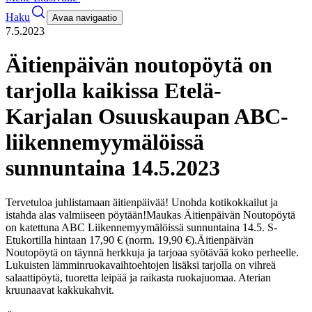
Haku
Avaa navigaatio
7.5.2023
Äitienpäivän noutopöytä on
tarjolla kaikissa Etelä-
Karjalan Osuuskaupan ABC-
liikennemyymälöissä
sunnuntaina 14.5.2023
Tervetuloa juhlistamaan äitienpäivää! Unohda kotikokkailut ja
istahda alas valmiiseen pöytään!
Maukas Äitienpäivän Noutopöytä
on katettuna ABC Liikennemyymälöissä sunnuntaina 14.5. S-
Etukortilla hintaan 17,90 € (norm. 19,90 €).
Äitienpäivän
Noutopöytä on täynnä herkkuja ja tarjoaa syötävää koko perheelle.
Lukuisten lämminruokavaihtoehtojen lisäksi tarjolla on vihreä
salaattipöytä, tuoretta leipää ja raikasta ruokajuomaa. Aterian
kruunaavat kakkukahvit.