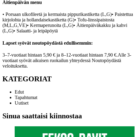
Äitienpäivän menu
• Porsaan ulkofileetä ja kermaista pippurikastiketta (L,G)
• Paistettua
kirjolohta ja hollandaisekastiketta (G)
• Tofu-linssipaistosta
(M,L,G,VE)
• Kermaperunoita (L,G)
• Äitienpäiväkakku ja kahvi
(L,G)
• Salaatti- ja leipäpöytä
Lapset syövät noutopöydästä edullisemmin:
3–7-vuotiaat hintaan 5,90 € ja 8–12-vuotiaat hintaan 7,90 €.
Alle 3-
vuotiaat syövät aikuisen ruokailun yhteydessä Noutopöydästä
veloituksetta.
KATEGORIAT
Edut
Tapahtumat
Uutiset
Sinua saattaisi kiinnostaa