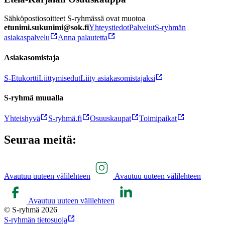
Sähköpostiosoitteet S-ryhmässä ovat muotoa
etunimi.sukunimi@sok.fi
Yhteystiedot
Palvelut
S-ryhmän
asiakaspalvelu
Anna palautetta
Asiakasomistaja
S-Etukortti
Liittymisedut
Liity asiakasomistajaksi
S-ryhmä muualla
Yhteishyvä
S-ryhmä.fi
Osuuskaupat
Toimipaikat
Seuraa meitä:
Avautuu uuteen välilehteen
Avautuu uuteen välilehteen
Avautuu uuteen välilehteen
© S-ryhmä 2026
S-ryhmän tietosuoja