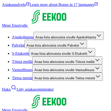
Asiakaspalvelu
Learn more about Bonus in 17 languages
Mene Etusivulle
Ajankohtaista
Avaa lista alisivuista sivulle Ajankohtaista
Palvelut
Avaa lista alisivuista sivulle Palvelut
S-Etukortti
Avaa lista alisivuista sivulle S-Etukortti
Töissä meillä
Avaa lista alisivuista sivulle Töissä meillä
Vastuullisuus
Avaa lista alisivuista sivulle Vastuullisuus
Tietoa meistä
Avaa lista alisivuista sivulle Tietoa meistä
Haku
Liity asiakasomistajaksi
Mene Etusivulle