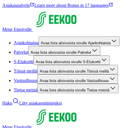
Asiakaspalvelu
Learn more about Bonus in 17 languages
Mene Etusivulle
Ajankohtaista
Avaa lista alisivuista sivulle Ajankohtaista
Palvelut
Avaa lista alisivuista sivulle Palvelut
S-Etukortti
Avaa lista alisivuista sivulle S-Etukortti
Töissä meillä
Avaa lista alisivuista sivulle Töissä meillä
Vastuullisuus
Avaa lista alisivuista sivulle Vastuullisuus
Tietoa meistä
Avaa lista alisivuista sivulle Tietoa meistä
Haku
Liity asiakasomistajaksi
Mene Etusivulle