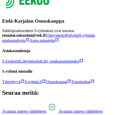
Etelä-Karjalan Osuuskauppa
Sähköpostiosoitteet S-ryhmässä ovat muotoa
etunimi.sukunimi@sok.fi
Yhteystiedot
Palvelut
S-ryhmän
asiakaspalvelu
Anna palautetta
Asiakasomistaja
S-Etukortti
Liittymisedut
Liity asiakasomistajaksi
S-ryhmä muualla
Yhteishyvä
S-ryhmä.fi
Osuuskaupat
Toimipaikat
Seuraa meitä:
Avautuu uuteen välilehteen
Avautuu uuteen välilehteen