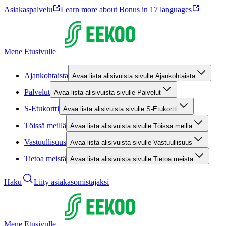
Asiakaspalvelu
Learn more about Bonus in 17 languages
Mene Etusivulle
Ajankohtaista
Avaa lista alisivuista sivulle Ajankohtaista
Palvelut
Avaa lista alisivuista sivulle Palvelut
S-Etukortti
Avaa lista alisivuista sivulle S-Etukortti
Töissä meillä
Avaa lista alisivuista sivulle Töissä meillä
Vastuullisuus
Avaa lista alisivuista sivulle Vastuullisuus
Tietoa meistä
Avaa lista alisivuista sivulle Tietoa meistä
Haku
Liity asiakasomistajaksi
Mene Etusivulle