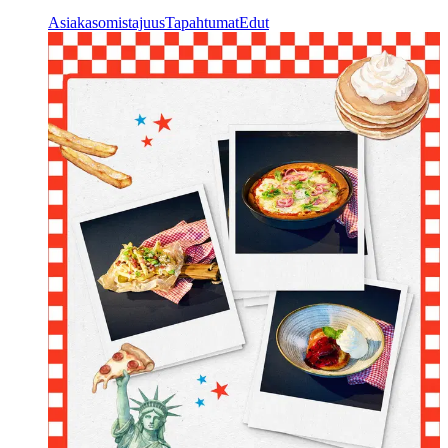
Asiakasomistajuus
Tapahtumat
Edut