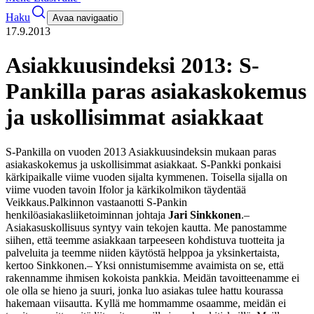
Haku
Avaa navigaatio
17.9.2013
Asiakkuusindeksi 2013: S-
Pankilla paras asiakaskokemus
ja uskollisimmat asiakkaat
S-Pankilla on vuoden 2013 Asiakkuusindeksin mukaan paras
asiakaskokemus ja uskollisimmat asiakkaat. S-Pankki ponkaisi
kärkipaikalle viime vuoden sijalta kymmenen. Toisella sijalla on
viime vuoden tavoin Ifolor ja kärkikolmikon täydentää
Veikkaus.
Palkinnon vastaanotti S-Pankin
henkilöasiakasliiketoiminnan johtaja
Jari Sinkkonen
.
–
Asiakasuskollisuus syntyy vain tekojen kautta. Me panostamme
siihen, että teemme asiakkaan tarpeeseen kohdistuva tuotteita ja
palveluita ja teemme niiden käytöstä helppoa ja yksinkertaista,
kertoo Sinkkonen.
– Yksi onnistumisemme avaimista on se, että
rakennamme ihmisen kokoista pankkia. Meidän tavoitteenamme ei
ole olla se hieno ja suuri, jonka luo asiakas tulee hattu kourassa
hakemaan viisautta. Kyllä me hommamme osaamme, meidän ei