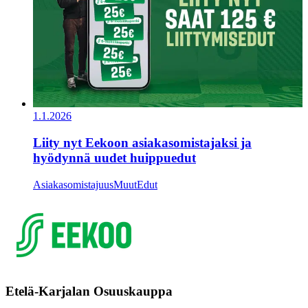
1.1.2026
Liity nyt Eekoon asiakasomistajaksi ja
hyödynnä uudet huippuedut
Asiakasomistajuus
Muut
Edut
Etelä-Karjalan Osuuskauppa