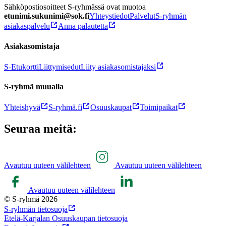
Sähköpostiosoitteet S-ryhmässä ovat muotoa
etunimi.sukunimi@sok.fi
Yhteystiedot
Palvelut
S-ryhmän
asiakaspalvelu
Anna palautetta
Asiakasomistaja
S-Etukortti
Liittymisedut
Liity asiakasomistajaksi
S-ryhmä muualla
Yhteishyvä
S-ryhmä.fi
Osuuskaupat
Toimipaikat
Seuraa meitä:
Avautuu uuteen välilehteen
Avautuu uuteen välilehteen
Avautuu uuteen välilehteen
© S-ryhmä 2026
S-ryhmän tietosuoja
Etelä-Karjalan Osuuskaupan tietosuoja