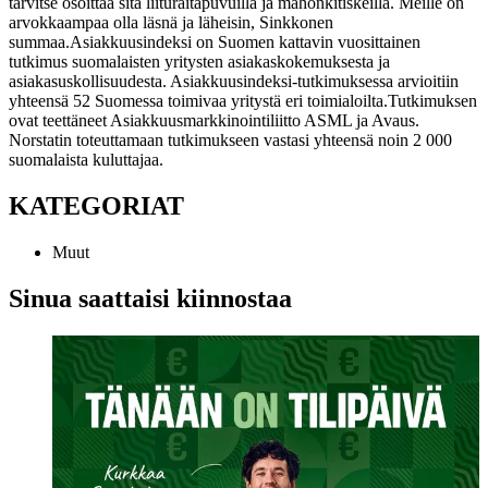
tarvitse osoittaa sitä liituraitapuvuilla ja mahonkitiskeillä. Meille on
arvokkaampaa olla läsnä ja läheisin, Sinkkonen
summaa.
Asiakkuusindeksi on Suomen kattavin vuosittainen
tutkimus suomalaisten yritysten asiakaskokemuksesta ja
asiakasuskollisuudesta. Asiakkuusindeksi-tutkimuksessa arvioitiin
yhteensä 52 Suomessa toimivaa yritystä eri toimialoilta.
Tutkimuksen
ovat teettäneet Asiakkuusmarkkinointiliitto ASML ja Avaus.
Norstatin toteuttamaan tutkimukseen vastasi yhteensä noin 2 000
suomalaista kuluttajaa.
KATEGORIAT
Muut
Sinua saattaisi kiinnostaa