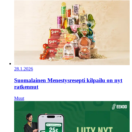
28.1.2026
Suomalainen Menestysresepti kilpailu on nyt
ratkennut
Muut