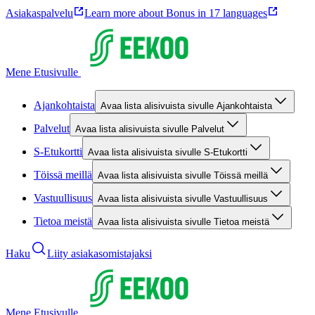
Asiakaspalvelu
Learn more about Bonus in 17 languages
Mene Etusivulle
Ajankohtaista
Avaa lista alisivuista sivulle Ajankohtaista
Palvelut
Avaa lista alisivuista sivulle Palvelut
S-Etukortti
Avaa lista alisivuista sivulle S-Etukortti
Töissä meillä
Avaa lista alisivuista sivulle Töissä meillä
Vastuullisuus
Avaa lista alisivuista sivulle Vastuullisuus
Tietoa meistä
Avaa lista alisivuista sivulle Tietoa meistä
Haku
Liity asiakasomistajaksi
Mene Etusivulle