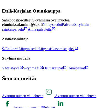
Etelä-Karjalan Osuuskauppa
Sähköpostiosoitteet S-ryhmässä ovat muotoa
etunimi.sukunimi@sok.fi
Yhteystiedot
Palvelut
S-ryhmän
asiakaspalvelu
Anna palautetta
Asiakasomistaja
S-Etukortti
Liittymisedut
Liity asiakasomistajaksi
S-ryhmä muualla
Yhteishyvä
S-ryhmä.fi
Osuuskaupat
Toimipaikat
Seuraa meitä:
Avautuu uuteen välilehteen
Avautuu uuteen välilehteen
Avautuu uuteen välilehteen