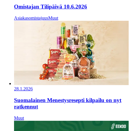
Omistajan Tilipäivä 10.6.2026
Asiakasomistajuus
Muut
28.1.2026
Suomalainen Menestysresepti kilpailu on nyt
ratkennut
Muut