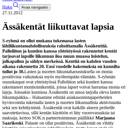
Haku
Avaa navigaatio
27.11.2012
Ässäkentät liikuttavat lapsia
S-ryhmä on ollut mukana tukemassa lasten
lähiliikuntamahdollisuuksia rahoittamalla Ässäkenttiä.
Palloliiton ja kuntien kanssa yhteistyössä rakennetut kentät
tarjoavat lapsille liikunnan iloa muun muassa luistelun,
jalkapallon ja sählyn merkeissä. Kenttiä on kahden vuoden
aikana rakennettu 20. Ensi vuodelle hakemuksia on kunnilta
tullut jo 30.
Lasten ja nuorten liikuntaharrastuksella on monia
positiivisia vaikutuksia myös myöhempään elämään. S-ryhmän
osuuskaupat ovat yhteistyössä Palloliiton sekä kuntien kanssa
rakentaneet monitoimikenttiä, joissa lapset voivat harrastaa monia eri
lajeja. Joissakin kunnissa Ässäkenttä on ainoa tarjolla oleva lasten
liikuntapaikka.
– Haluamme edistää asiakasomistajaperheiden
hyvinvointia tukemalla lasten ja nuorten liikunnallista aktiivisuutta
sekä sen kehittymistä. Ässäkentät ovat kaikille alueen perheille
saavutettavissa, sillä kentän käyttöön ei liity vuorovarauksia tai
maksuja, kertoo SOK:n partnertoiminnan päällikkö
Marjaana
Saarikoski
.
Palaute on ollut positiivista. Ässäkentät on vihitty