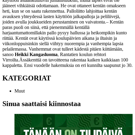
käyttöön asiaankuuluvin juhlallisuuksin, mutta lapset eivät ole
jääneet vihkiäisiä odottamaan. He ovat ottaneet kentän omakseen
heti, kun se on saatu rakennettua. Palloliitto lahjoittaa kentän
avauksen yhteydessä lasten käyttöön jalkapalloja ja peliliivejä,
joiden avulla joukkueiden perustaminen on vaivatonta.
– Kentän
paras puoli on siinä, että pienemmällä kentällä
harjaantumattomillakin pallo pysyy hallussa ja heikompikin kunto
riittää. Kentät ovat käytössä koulupäivien aikana ja iltaisin ja
viikonloppuisinkin siellä viihtyy nuorempia ja vanhempia lapsia
pelailemassa. Vanhemmat ovat tulleet kädestä pitäen kiittämään,
sanoo
Heikki Kangasluoma
, Rantatien koulun rehtori
Virroilta.
Ässäkenttiä on tavoitteena rakentaa kaiken kaikkiaan 100
kappaletta. Ensi vuodelle hakemuksia on eri kunnilta saapunut jo 30.
KATEGORIAT
Muut
Sinua saattaisi kiinnostaa