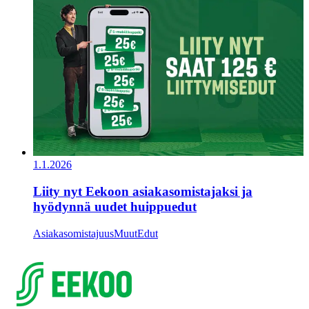
1.1.2026
Liity nyt Eekoon asiakasomistajaksi ja
hyödynnä uudet huippuedut
Asiakasomistajuus
Muut
Edut