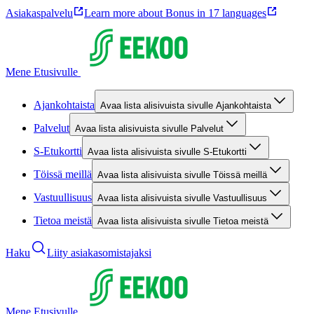
Asiakaspalvelu
Learn more about Bonus in 17 languages
Mene Etusivulle
Ajankohtaista
Avaa lista alisivuista sivulle Ajankohtaista
Palvelut
Avaa lista alisivuista sivulle Palvelut
S-Etukortti
Avaa lista alisivuista sivulle S-Etukortti
Töissä meillä
Avaa lista alisivuista sivulle Töissä meillä
Vastuullisuus
Avaa lista alisivuista sivulle Vastuullisuus
Tietoa meistä
Avaa lista alisivuista sivulle Tietoa meistä
Haku
Liity asiakasomistajaksi
Mene Etusivulle