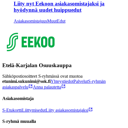
Liity nyt Eekoon asiakasomistajaksi ja
hyödynnä uudet huippuedut
Asiakasomistajuus
Muut
Edut
Etelä-Karjalan Osuuskauppa
Sähköpostiosoitteet S-ryhmässä ovat muotoa
etunimi.sukunimi@sok.fi
Yhteystiedot
Palvelut
S-ryhmän
asiakaspalvelu
Anna palautetta
Asiakasomistaja
S-Etukortti
Liittymisedut
Liity asiakasomistajaksi
S-ryhmä muualla