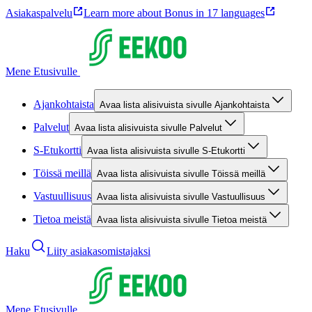
Asiakaspalvelu
Learn more about Bonus in 17 languages
Mene Etusivulle
Ajankohtaista
Avaa lista alisivuista sivulle Ajankohtaista
Palvelut
Avaa lista alisivuista sivulle Palvelut
S-Etukortti
Avaa lista alisivuista sivulle S-Etukortti
Töissä meillä
Avaa lista alisivuista sivulle Töissä meillä
Vastuullisuus
Avaa lista alisivuista sivulle Vastuullisuus
Tietoa meistä
Avaa lista alisivuista sivulle Tietoa meistä
Haku
Liity asiakasomistajaksi
Mene Etusivulle