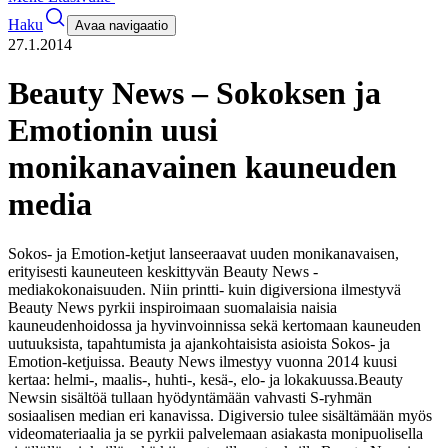
Haku
Avaa navigaatio
27.1.2014
Beauty News – Sokoksen ja
Emotionin uusi
monikanavainen kauneuden
media
Sokos- ja Emotion-ketjut lanseeraavat uuden monikanavaisen,
erityisesti kauneuteen keskittyvän Beauty News -
mediakokonaisuuden. Niin printti- kuin digiversiona ilmestyvä
Beauty News pyrkii inspiroimaan suomalaisia naisia
kauneudenhoidossa ja hyvinvoinnissa sekä kertomaan kauneuden
uutuuksista, tapahtumista ja ajankohtaisista asioista Sokos- ja
Emotion-ketjuissa. Beauty News ilmestyy vuonna 2014 kuusi
kertaa: helmi-, maalis-, huhti-, kesä-, elo- ja lokakuussa.
Beauty
Newsin sisältöä tullaan hyödyntämään vahvasti S-ryhmän
sosiaalisen median eri kanavissa. Digiversio tulee sisältämään myös
videomateriaalia ja se pyrkii palvelemaan asiakasta monipuolisella