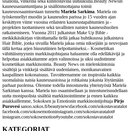
sisällöllä, vinkeillä sekä kiinnostavilla uutuuksilla.
Beauty Newsin
kauneusasiantuntijana ja sisällöntuottajana toimii
kauneusosaamisestaan tunnettu
Mariela Sarkima
. Mariela on
työskennellyt muodin ja kauneuden parissa jo 15 vuoden ajan
keskittyen viime vuosina erilaisten kauneustapahtumien ja -
projektien tuottamiseen sekä tavallisten naisten kauneushuolien
ratkaisemiseen. Vuonna 2011 julkaistun Make Up Bible -
meikkikäsikirjan viitoittamalla tiellä jatkaa huhtikuussa julkaistava
Hair Bible, jonka sivuilla Mariela jakaa omia niksejään ja neuvojaan
tällä kertaa arjen hiusrutiinien helpottamiseksi.
– Kosmetiikan
vähittäismyynnin markkinajohtajana haluamme olla edelläkävijä ja
helpottaa asiakkaitamme arjen valinnoissa ja siksi uudistimme
kosmetiikan markkinointia. Beauty News on mielenkiintoisia
sisältöjä ja vinkkejä sisältävä uudenlainen, monikanavainen
kaupallinen kokonaisuus. Tavoitteenamme on inspiroida kaikkia
suomalaisia naisia kauneusasioissa ja rohkaista jokaista löytämään
parhaat puolensa. Olemme todella innostuneita yhteistyöstä Mariela
Sarkiman kanssa. Mariela tuo osaamisellaan ja innostuneisuudellaan
uutta monipuolista sisältöä markkinointiimme ja ennen kaikkea
asiakkaillemme, Sokoksen ja Emotionin markkinointijohtaja
Pirjo
Purovesi
sanoo.
sokos.fi/beautynews
facebook.com/sokostavaratalot
facebook.com/sokosemotion
instagram.com/sokostavaratalot#
instagram.com/sokosemotion#
youtube.com/sokostavaratalot
KATEGORIAT