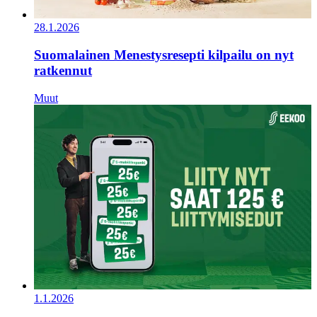
28.1.2026
Suomalainen Menestysresepti kilpailu on nyt
ratkennut
Muut
1.1.2026