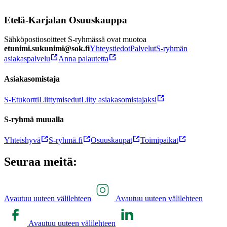
Etelä-Karjalan Osuuskauppa
Sähköpostiosoitteet S-ryhmässä ovat muotoa
etunimi.sukunimi@sok.fi
Yhteystiedot
Palvelut
S-ryhmän
asiakaspalvelu
Anna palautetta
Asiakasomistaja
S-Etukortti
Liittymisedut
Liity asiakasomistajaksi
S-ryhmä muualla
Yhteishyvä
S-ryhmä.fi
Osuuskaupat
Toimipaikat
Seuraa meitä:
Avautuu uuteen välilehteen
Avautuu uuteen välilehteen
Avautuu uuteen välilehteen