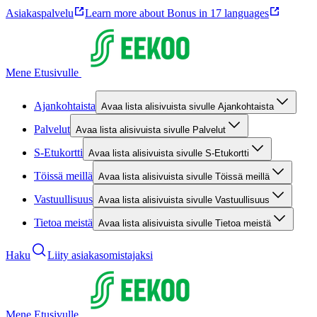
Asiakaspalvelu
Learn more about Bonus in 17 languages
Mene Etusivulle
Ajankohtaista
Avaa lista alisivuista sivulle Ajankohtaista
Palvelut
Avaa lista alisivuista sivulle Palvelut
S-Etukortti
Avaa lista alisivuista sivulle S-Etukortti
Töissä meillä
Avaa lista alisivuista sivulle Töissä meillä
Vastuullisuus
Avaa lista alisivuista sivulle Vastuullisuus
Tietoa meistä
Avaa lista alisivuista sivulle Tietoa meistä
Haku
Liity asiakasomistajaksi
Mene Etusivulle