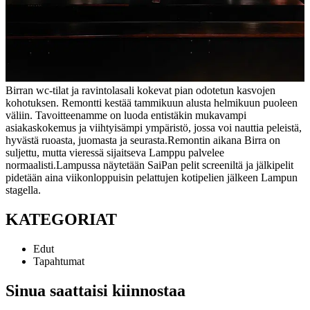
Birran wc-tilat ja ravintolasali kokevat pian odotetun kasvojen
kohotuksen. Remontti kestää tammikuun alusta helmikuun puoleen
väliin. Tavoitteenamme on luoda entistäkin mukavampi
asiakaskokemus ja viihtyisämpi ympäristö, jossa voi nauttia peleistä,
hyvästä ruoasta, juomasta ja seurasta.
Remontin aikana Birra on
suljettu, mutta vieressä sijaitseva Lamppu palvelee
normaalisti.
Lampussa näytetään SaiPan pelit screeniltä ja jälkipelit
pidetään aina viikonloppuisin pelattujen kotipelien jälkeen Lampun
stagella.
KATEGORIAT
Edut
Tapahtumat
Sinua saattaisi kiinnostaa