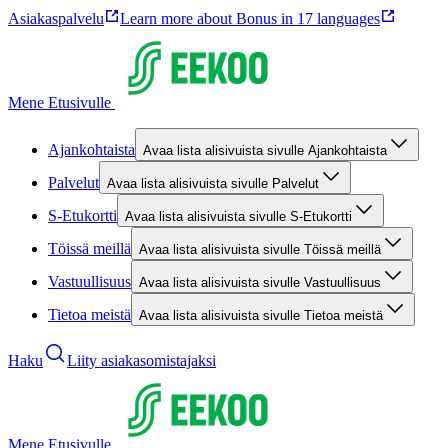
Asiakaspalvelu
Learn more about Bonus in 17 languages
Mene Etusivulle
Ajankohtaista
Avaa lista alisivuista sivulle Ajankohtaista
Palvelut
Avaa lista alisivuista sivulle Palvelut
S-Etukortti
Avaa lista alisivuista sivulle S-Etukortti
Töissä meillä
Avaa lista alisivuista sivulle Töissä meillä
Vastuullisuus
Avaa lista alisivuista sivulle Vastuullisuus
Tietoa meistä
Avaa lista alisivuista sivulle Tietoa meistä
Haku
Liity asiakasomistajaksi
Mene Etusivulle