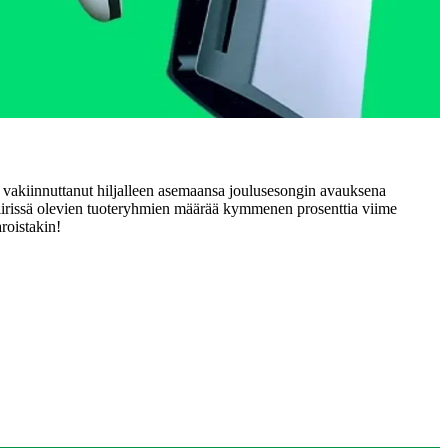
n vakiinnuttanut hiljalleen asemaansa joulusesongin avauksena
iirissä olevien tuoteryhmien määrää kymmenen prosenttia viime
roistakin!