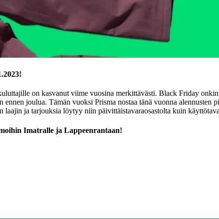
1.2023!
uluttajille on kasvanut viime vuosina merkittävästi. Black Friday onki
in ennen joulua. Tämän vuoksi Prisma nostaa tänä vuonna alennusten p
laajin ja tarjouksia löytyy niin päivittäistavaraosastolta kuin käyttötava
smoihin Imatralle ja Lappeenrantaan!