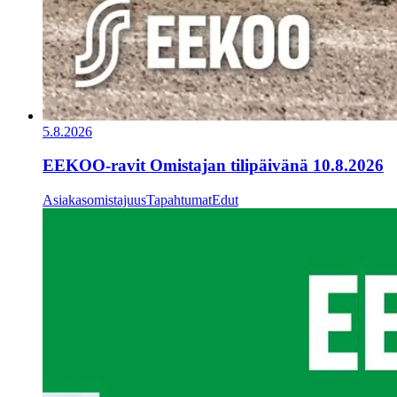
5.8.2026
EEKOO-ravit Omistajan tilipäivänä 10.8.2026
Asiakasomistajuus
Tapahtumat
Edut