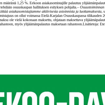
jen määrästä 1,25 %. Eekoon asiakasomistajille palautuu ylijäämänpalau
 tehdään osuuskaupan hallituksen esityksen pohjalta.
–
Osuustoiminnan y
ttää asiakasomistajiamme aktiivisesta asioinnista ja luottamuksesta
, 
asomistajuus on ollut voimassa Etelä-Karjalan Osuuskaupassa tilikauden
smaksu ole vielä kokonaan maksettu, ohjataan maksettava ylijäämäpala
rahastoon, myös ylijäämänpalautus maksetaan rahastoon.
Lisätietoja:
Ete