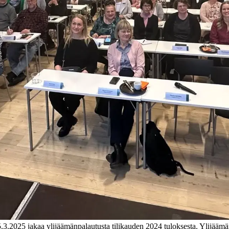
.3.2025 jakaa ylijäämänpalautusta tilikauden 2024 tuloksesta. Ylijääm