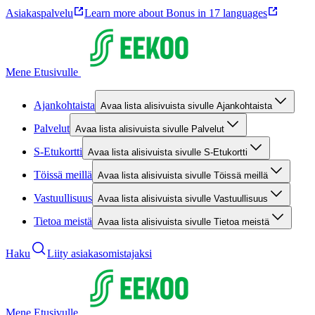
Asiakaspalvelu
Learn more about Bonus in 17 languages
Mene Etusivulle
Ajankohtaista
Avaa lista alisivuista sivulle Ajankohtaista
Palvelut
Avaa lista alisivuista sivulle Palvelut
S-Etukortti
Avaa lista alisivuista sivulle S-Etukortti
Töissä meillä
Avaa lista alisivuista sivulle Töissä meillä
Vastuullisuus
Avaa lista alisivuista sivulle Vastuullisuus
Tietoa meistä
Avaa lista alisivuista sivulle Tietoa meistä
Haku
Liity asiakasomistajaksi
Mene Etusivulle