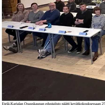
Etelä-Karjalan Osuuskaupan edustajisto päätti kevätkokouksessaan 25