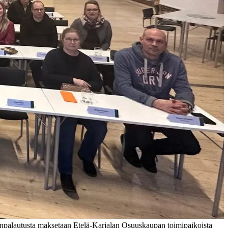
änpalautusta maksetaan Etelä-Karjalan Osuuskaupan toimipaikoista