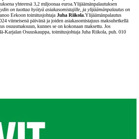
tuksena yhteensä 3,2 miljoonaa euroa.
Ylijäämänpalautuksen
din on tuottaa hyötyä asiakasomistajille, ja ylijäämänpalautus on
sanoo Eekoon toimitusjohtaja
Juha Riikola
.
Ylijäämänpalautus
 2024 viimeisenä päivänä ja joiden asiakasomistajuus maksuhetkellä
utus osuusmaksuun, kunnes se on kokonaan maksettu. Jos
lä-Karjalan Osuuskauppa, toimitusjohtaja Juha Riikola,
puh. 010