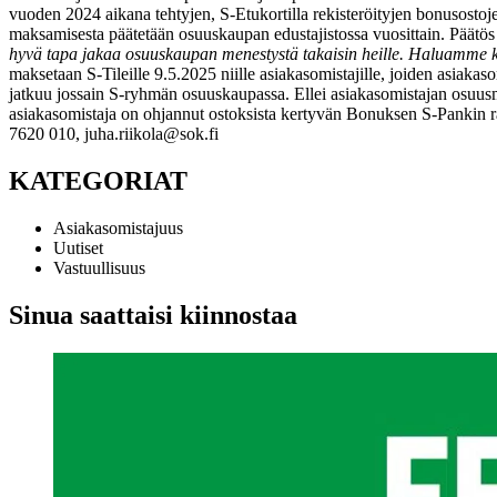
vuoden 2024 aikana tehtyjen, S-Etukortilla rekisteröityjen bonusosto
maksamisesta päätetään osuuskaupan edustajistossa vuosittain. Päätös
hyvä tapa jakaa osuuskaupan menestystä takaisin heille. Haluamme kii
maksetaan S-Tileille 9.5.2025 niille asiakasomistajille, joiden asiak
jatkuu jossain S-ryhmän osuuskaupassa. Ellei asiakasomistajan osuu
asiakasomistaja on ohjannut ostoksista kertyvän Bonuksen S-Pankin 
7620 010, juha.riikola@sok.fi
KATEGORIAT
Asiakasomistajuus
Uutiset
Vastuullisuus
Sinua saattaisi kiinnostaa