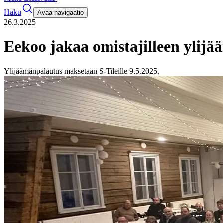
Haku
Avaa navigaatio
26.3.2025
Eekoo jakaa omistajilleen ylij
Ylijäämänpalautus maksetaan S-Tileille 9.5.2025.