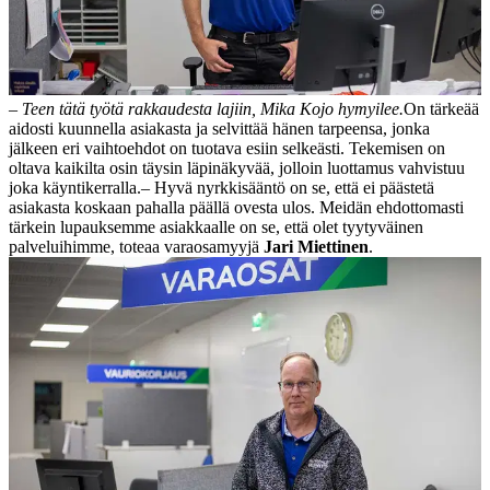
– Teen tätä työtä rakkaudesta lajiin, Mika Kojo hymyilee.
On tärkeää
aidosti kuunnella asiakasta ja selvittää hänen tarpeensa, jonka
jälkeen eri vaihtoehdot on tuotava esiin selkeästi. Tekemisen on
oltava kaikilta osin täysin läpinäkyvää, jolloin luottamus vahvistuu
joka käyntikerralla.
– Hyvä nyrkkisääntö on se, että ei päästetä
asiakasta koskaan pahalla päällä ovesta ulos. Meidän ehdottomasti
tärkein lupauksemme asiakkaalle on se, että olet tyytyväinen
palveluihimme, toteaa varaosamyyjä
Jari Miettinen
.