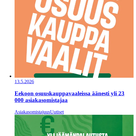
13.5.2026
Eekoon osuuskauppavaaleissa äänesti yli 23
000 asiakasomistajaa
Asiakasomistajuus
Uutiset