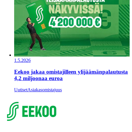
1.5.2026
Eekoo jakaa omistajilleen ylijäämänpalautusta
4,2 miljoonaa euroa
Uutiset
Asiakasomistajuus