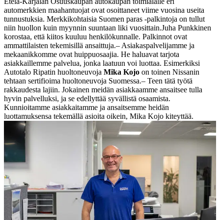
Etelä-Karjalan Osuuskaupan autokaupan toimialalle eri
automerkkien maahantuojat ovat osoittaneet viime vuosina useita
tunnustuksia. Merkkikohtaisia Suomen paras -palkintoja on tullut
niin huollon kuin myynnin suuntaan liki vuosittain.
Juha Punkkinen
korostaa, että kiitos kuuluu henkilökunnalle. Palkinnot ovat
ammattilaisten tekemisillä ansaittuja.
– Asiakaspalvelijamme ja
mekaanikkomme ovat huippuosaajia. He haluavat tarjota
asiakkaillemme palvelua, jonka laatuun voi luottaa.
Esimerkiksi
Autotalo Ripatin huoltoneuvoja
Mika Kojo
on toinen Nissanin
tehtaan sertifioima huoltoneuvoja Suomessa.
– Teen tätä työtä
rakkaudesta lajiin. Jokainen meidän asiakkaamme ansaitsee tulla
hyvin palvelluksi, ja se edellyttää syvällistä osaamista.
Kunnioitamme asiakkaitamme ja ansaitsemme heidän
luottamuksensa tekemällä asioita oikein, Mika Kojo kiteyttää.