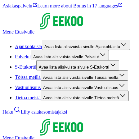
Asiakaspalvelu
Learn more about Bonus in 17 languages
Mene Etusivulle
Ajankohtaista
Avaa lista alisivuista sivulle Ajankohtaista
Palvelut
Avaa lista alisivuista sivulle Palvelut
S-Etukortti
Avaa lista alisivuista sivulle S-Etukortti
Töissä meillä
Avaa lista alisivuista sivulle Töissä meillä
Vastuullisuus
Avaa lista alisivuista sivulle Vastuullisuus
Tietoa meistä
Avaa lista alisivuista sivulle Tietoa meistä
Haku
Liity asiakasomistajaksi
Mene Etusivulle