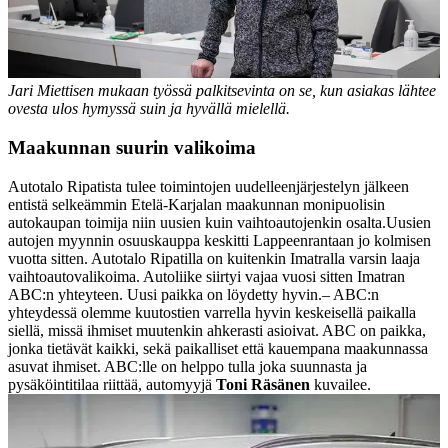
Jari Miettisen mukaan työssä palkitsevinta on se, kun asiakas lähtee
ovesta ulos hymyssä suin ja hyvällä mielellä.
Maakunnan suurin valikoima
Autotalo Ripatista tulee toimintojen uudelleenjärjestelyn jälkeen
entistä selkeämmin Etelä-Karjalan maakunnan monipuolisin
autokaupan toimija niin uusien kuin vaihtoautojenkin osalta.
Uusien
autojen myynnin osuuskauppa keskitti Lappeenrantaan jo kolmisen
vuotta sitten. Autotalo Ripatilla on kuitenkin Imatralla varsin laaja
vaihtoautovalikoima. Autoliike siirtyi vajaa vuosi sitten Imatran
ABC:n yhteyteen. Uusi paikka on löydetty hyvin.
– ABC:n
yhteydessä olemme kuutostien varrella hyvin keskeisellä paikalla
siellä, missä ihmiset muutenkin ahkerasti asioivat. ABC on paikka,
jonka tietävät kaikki, sekä paikalliset että kauempana maakunnassa
asuvat ihmiset. ABC:lle on helppo tulla joka suunnasta ja
pysäköintitilaa riittää, automyyjä
Toni Räsänen
kuvailee.