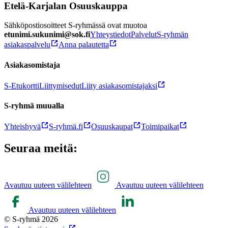
Etelä-Karjalan Osuuskauppa
Sähköpostiosoitteet S-ryhmässä ovat muotoa
etunimi.sukunimi@sok.fi
Yhteystiedot
Palvelut
S-ryhmän
asiakaspalvelu
Anna palautetta
Asiakasomistaja
S-Etukortti
Liittymisedut
Liity asiakasomistajaksi
S-ryhmä muualla
Yhteishyvä
S-ryhmä.fi
Osuuskaupat
Toimipaikat
Seuraa meitä:
Avautuu uuteen välilehteen
Avautuu uuteen välilehteen
Avautuu uuteen välilehteen
© S-ryhmä 2026