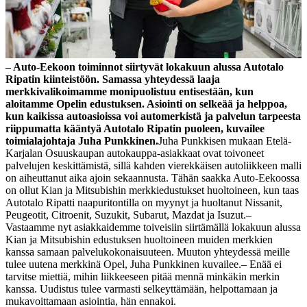
– Auto-Eekoon toiminnot siirtyvät lokakuun alussa Autotalo
Ripatin kiinteistöön. Samassa yhteydessä laaja
merkkivalikoimamme monipuolistuu entisestään, kun
aloitamme Opelin edustuksen. Asiointi on selkeää ja helppoa,
kun kaikissa autoasioissa voi automerkistä ja palvelun tarpeesta
riippumatta kääntyä Autotalo Ripatin puoleen, kuvailee
toimialajohtaja Juha Punkkinen.
Juha Punkkisen mukaan Etelä-
Karjalan Osuuskaupan autokauppa-asiakkaat ovat toivoneet
palvelujen keskittämistä, sillä kahden vierekkäisen autoliikkeen malli
on aiheuttanut aika ajoin sekaannusta. Tähän saakka Auto-Eekoossa
on ollut Kian ja Mitsubishin merkkiedustukset huoltoineen, kun taas
Autotalo Ripatti naapuritontilla on myynyt ja huoltanut Nissanit,
Peugeotit, Citroenit, Suzukit, Subarut, Mazdat ja Isuzut.
–
Vastaamme nyt asiakkaidemme toiveisiin siirtämällä lokakuun alussa
Kian ja Mitsubishin edustuksen huoltoineen muiden merkkien
kanssa samaan palvelukokonaisuuteen. Muuton yhteydessä meille
tulee uutena merkkinä Opel, Juha Punkkinen kuvailee.
– Enää ei
tarvitse miettiä, mihin liikkeeseen pitää mennä minkäkin merkin
kanssa. Uudistus tulee varmasti selkeyttämään, helpottamaan ja
mukavoittamaan asiointia, hän ennakoi.