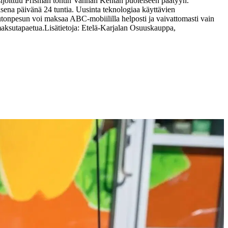
oittuu Prisman tontin Vanhan Kentän puoleiseen päätyyn.
na päivänä 24 tuntia. Uusinta teknologiaa käyttävien
tonpesun voi maksaa ABC-mobiililla helposti ja vaivattomasti vain
maksutapaetua.
Lisätietoja:
Etelä-Karjalan Osuuskauppa,