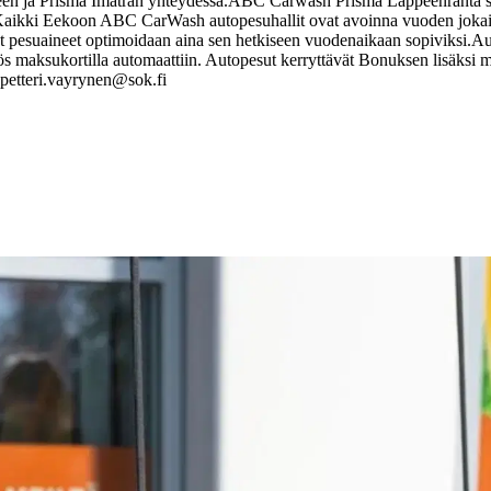
en ja Prisma Imatran yhteydessä.
ABC Carwash Prisma Lappeenranta sij
aikki Eekoon ABC CarWash autopesuhallit ovat avoinna vuoden jokaise
t pesuaineet optimoidaan aina sen hetkiseen vuodenaikaan sopiviksi.
Au
s maksukortilla automaattiin. Autopesut kerryttävät Bonuksen lisäksi 
 petteri.vayrynen@sok.fi