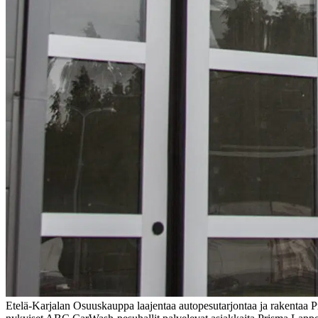
Etelä-Karjalan Osuuskauppa laajentaa autopesutarjontaa ja rakentaa