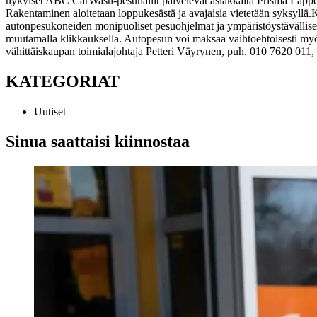
nykyiset ABC CarWash-pesuhallit palvelevat asiakkaita Prisma Lappe
Rakentaminen aloitetaan loppukesästä ja avajaisia vietetään syksyllä.
K
autonpesukoneiden monipuoliset pesuohjelmat ja ympäristöystävällise
muutamalla klikkauksella. Autopesun voi maksaa vaihtoehtoisesti myö
vähittäiskaupan toimialajohtaja Petteri Väyrynen, puh. 010 7620 011,
KATEGORIAT
Uutiset
Sinua saattaisi kiinnostaa