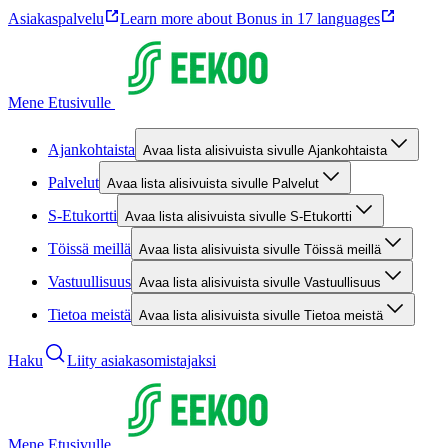
Asiakaspalvelu
Learn more about Bonus in 17 languages
Mene Etusivulle
Ajankohtaista
Avaa lista alisivuista sivulle Ajankohtaista
Palvelut
Avaa lista alisivuista sivulle Palvelut
S-Etukortti
Avaa lista alisivuista sivulle S-Etukortti
Töissä meillä
Avaa lista alisivuista sivulle Töissä meillä
Vastuullisuus
Avaa lista alisivuista sivulle Vastuullisuus
Tietoa meistä
Avaa lista alisivuista sivulle Tietoa meistä
Haku
Liity asiakasomistajaksi
Mene Etusivulle