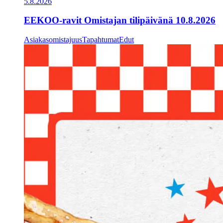
5.8.2026
EEKOO-ravit Omistajan tilipäivänä 10.8.2026
Asiakasomistajuus
Tapahtumat
Edut