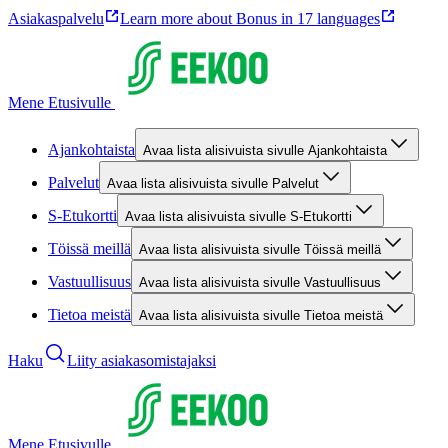
Asiakaspalvelu
Learn more about Bonus in 17 languages
Mene Etusivulle
Ajankohtaista
Avaa lista alisivuista sivulle Ajankohtaista
Palvelut
Avaa lista alisivuista sivulle Palvelut
S-Etukortti
Avaa lista alisivuista sivulle S-Etukortti
Töissä meillä
Avaa lista alisivuista sivulle Töissä meillä
Vastuullisuus
Avaa lista alisivuista sivulle Vastuullisuus
Tietoa meistä
Avaa lista alisivuista sivulle Tietoa meistä
Haku
Liity asiakasomistajaksi
Mene Etusivulle