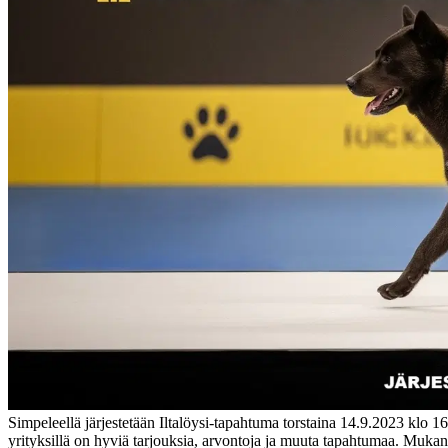
Simpeleellä järjestetään Iltalöysi-tapahtuma torstaina 14.9.2023 klo 1
yrityksillä on hyviä tarjouksia, arvontoja ja muuta tapahtumaa. Muka