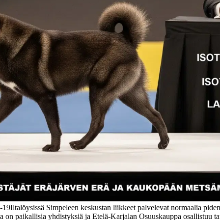
6-19
Iltalöysissä Simpeleen keskustan liikkeet palvelevat normaalia pidempä
na on paikallisia yhdistyksiä ja Etelä-Karjalan Osuuskauppa osallistuu