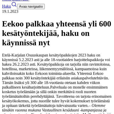
Haku
Avaa navigaatio
19.1.2023
Eekoo palkkaa yhteensä yli 600
kesätyöntekijää, haku on
käynnissä nyt
Etelä-Karjalan Osuuskaupan kesätyöpaikkojen 2023 haku on
käynnissä 5.2.2023 asti ja alle 18-vuotiaiden harjoittelupaikkoja voi
hakea 26.2.2023 asti. Kesätyöpaikkoja on tarjolla niin ravintoloissa,
hotellissa, marketeissa, liikennemyymälöissä, kampaamoissa kuin
kahviloissakin koko Eekoon toiminta-alueella. Yhteensä Eekoo
palkkaa noin 300 kesätyöntekijää erilaisiin asiakaspalvelutehtäviin.
Tämän lisäksi yli 300 alle 18-vuotiasta otetaan kahden viikon
palkalliseen kesäharjoitteluun.
Palveluala on monelle ensimmäinen
kosketus työelämään ja sillä onkin merkittävä rooli nuorten
työelämätaitoihin perehdyttäjänä. Tavoitteena on tarjota erinomainen
kesätyökokemus, jotta nuorille tulee hyvät kokemukset työelämästä
ja opitaan tärkeitä työelämätaitoja tulevaisuutta varten.
–
Olemme
tänäkin vuonna mukana Vastuullinen kesäduuni -kampanjassa ja