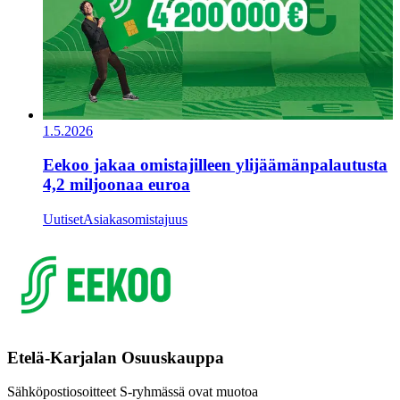
1.5.2026
Eekoo jakaa omistajilleen ylijäämänpalautusta
4,2 miljoonaa euroa
Uutiset
Asiakasomistajuus
Etelä-Karjalan Osuuskauppa
Sähköpostiosoitteet S-ryhmässä ovat muotoa