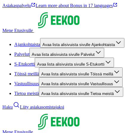
Asiakaspalvelu
Learn more about Bonus in 17 languages
Mene Etusivulle
Ajankohtaista
Avaa lista alisivuista sivulle Ajankohtaista
Palvelut
Avaa lista alisivuista sivulle Palvelut
S-Etukortti
Avaa lista alisivuista sivulle S-Etukortti
Töissä meillä
Avaa lista alisivuista sivulle Töissä meillä
Vastuullisuus
Avaa lista alisivuista sivulle Vastuullisuus
Tietoa meistä
Avaa lista alisivuista sivulle Tietoa meistä
Haku
Liity asiakasomistajaksi
Mene Etusivulle