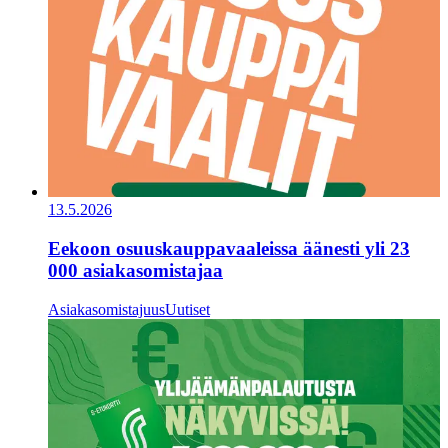
13.5.2026
Eekoon osuuskauppavaaleissa äänesti yli 23
000 asiakasomistajaa
Asiakasomistajuus
Uutiset