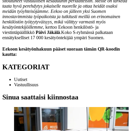
sitoutuneet vastuullisen kesäduunin periaatteisiin. Meille on tärkeää
taata hyvä perehdytys jokaiselle nuorelle ja ottaa heidät osaksi
meidän työyhteisöjämme. Eekoo on jälleen yksi Suomen
innostavimmista työpaikoista ja tutkitusti meillä on erinomainen
henkilöstön työtyytyväisyys, mikä välittyy varmasti myös
kesätyöntekijöillemme
, kertoo Eekoon henkilöstö- ja
viestintäpäällikkö
Päivi Jäkälä
.
Koko S-ryhmässä palkataan
ennätykselliset 17 000 kesätyöntekijää ympäri Suomen.
Eekoon kesätyönhakuun pääset suoraan tämän QR-koodin
kautta:
KATEGORIAT
Uutiset
Vastuullisuus
Sinua saattaisi kiinnostaa