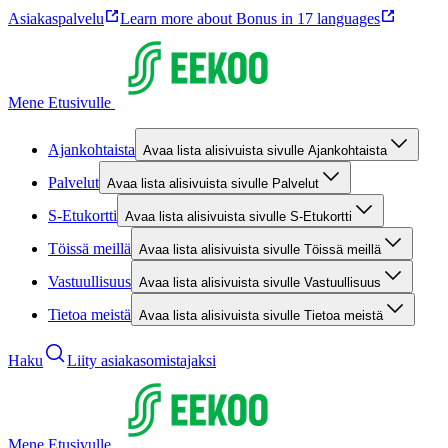
Asiakaspalvelu
Learn more about Bonus in 17 languages
Mene Etusivulle
Ajankohtaista
Avaa lista alisivuista sivulle Ajankohtaista
Palvelut
Avaa lista alisivuista sivulle Palvelut
S-Etukortti
Avaa lista alisivuista sivulle S-Etukortti
Töissä meillä
Avaa lista alisivuista sivulle Töissä meillä
Vastuullisuus
Avaa lista alisivuista sivulle Vastuullisuus
Tietoa meistä
Avaa lista alisivuista sivulle Tietoa meistä
Haku
Liity asiakasomistajaksi
Mene Etusivulle