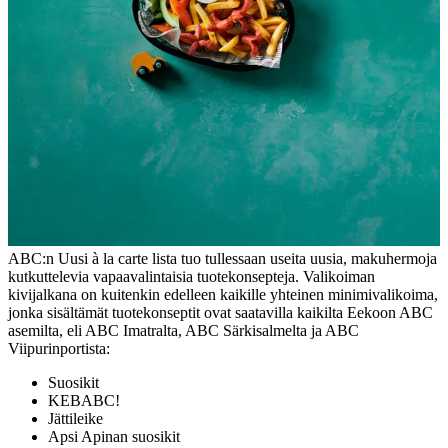
ABC:n Uusi à la carte lista tuo tullessaan useita uusia, makuhermoja
kutkuttelevia vapaavalintaisia tuotekonsepteja. Valikoiman
kivijalkana on kuitenkin edelleen kaikille yhteinen minimivalikoima,
jonka sisältämät tuotekonseptit ovat saatavilla kaikilta Eekoon ABC
asemilta, eli ABC Imatralta, ABC Särkisalmelta ja ABC
Viipurinportista:
Suosikit
KEBABC!
Jättileike
Apsi Apinan suosikit