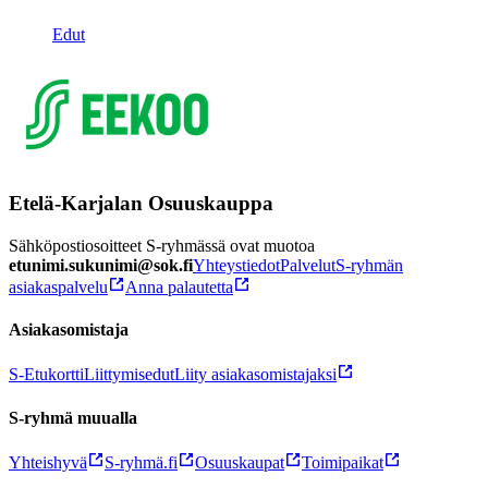
Edut
Etelä-Karjalan Osuuskauppa
Sähköpostiosoitteet S-ryhmässä ovat muotoa
etunimi.sukunimi@sok.fi
Yhteystiedot
Palvelut
S-ryhmän
asiakaspalvelu
Anna palautetta
Asiakasomistaja
S-Etukortti
Liittymisedut
Liity asiakasomistajaksi
S-ryhmä muualla
Yhteishyvä
S-ryhmä.fi
Osuuskaupat
Toimipaikat