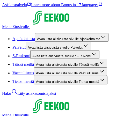
Asiakaspalvelu
Learn more about Bonus in 17 languages
Mene Etusivulle
Ajankohtaista
Avaa lista alisivuista sivulle Ajankohtaista
Palvelut
Avaa lista alisivuista sivulle Palvelut
S-Etukortti
Avaa lista alisivuista sivulle S-Etukortti
Töissä meillä
Avaa lista alisivuista sivulle Töissä meillä
Vastuullisuus
Avaa lista alisivuista sivulle Vastuullisuus
Tietoa meistä
Avaa lista alisivuista sivulle Tietoa meistä
Haku
Liity asiakasomistajaksi
Mene Etusivulle