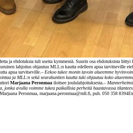
etta ja ehdotuksia tuli useita kymmeniä. Suurin osa ehdotuksista liitty
uruinen lahjoitus ohjautuu MLL:n kautta edelleen apua tarvitseville etel
ta apua tarvitseville.
–
Eekoo tukee monin tavoin alueemme hyvinvoint
mintaa ja MLL:n sekä seurakuntien kautta tuki ohjautuu koko alueemm
ttori
Marjaana Peronmaa
iloitsee joululahjoituksesta.
–
Mannerheimin L
, jonka avulla voimme tukea paikallisia perheitä haastavassa tilantees
i Marjaana Peronmaa, marjaana.peronmaa@mll.fi, puh. 050 358 8394
Et