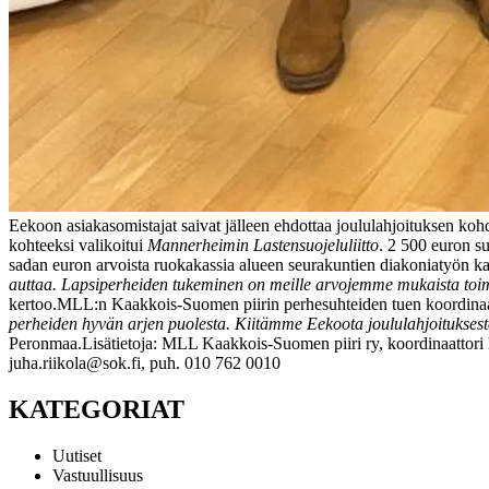
Eekoon asiakasomistajat saivat jälleen ehdottaa joululahjoituksen kohd
kohteeksi valikoitui
Mannerheimin Lastensuojeluliitto
. 2 500 euron su
sadan euron arvoista ruokakassia alueen seurakuntien diakoniatyön kaut
auttaa. Lapsiperheiden tukeminen on meille arvojemme mukaista toi
kertoo.
MLL:n Kaakkois-Suomen piirin perhesuhteiden tuen koordinaa
perheiden hyvän arjen puolesta. Kiitämme Eekoota joululahjoituksesta
Peronmaa.
Lisätietoja:
MLL Kaakkois-Suomen piiri ry, koordinaattor
juha.riikola@sok.fi, puh. 010 762 0010
KATEGORIAT
Uutiset
Vastuullisuus