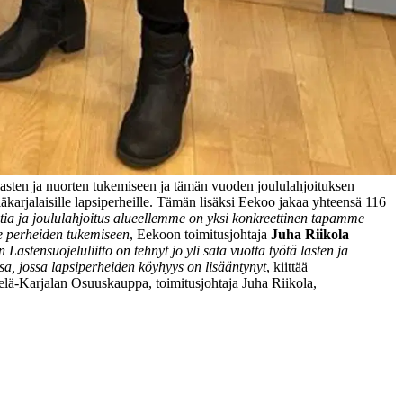
i lasten ja nuorten tukemiseen ja tämän vuoden joululahjoituksen
äkarjalaisille lapsiperheille. Tämän lisäksi Eekoo jakaa yhteensä 116
ia ja joululahjoitus alueellemme on yksi konkreettinen tapamme
e perheiden tukemiseen
, Eekoon toimitusjohtaja
Juha Riikola
astensuojeluliitto on tehnyt jo yli sata vuotta työtä lasten ja
sa, jossa lapsiperheiden köyhyys on lisääntynyt
, kiittää
elä-Karjalan Osuuskauppa, toimitusjohtaja Juha Riikola,