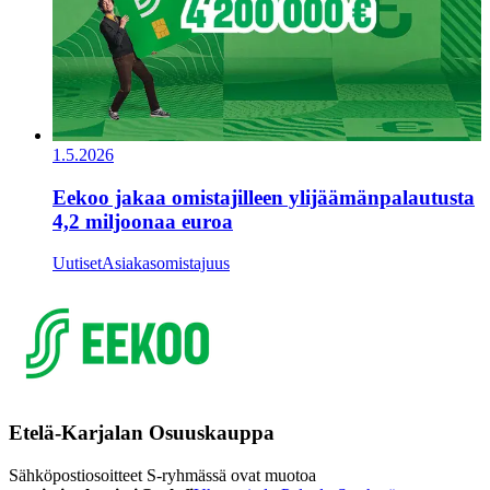
1.5.2026
Eekoo jakaa omistajilleen ylijäämänpalautusta
4,2 miljoonaa euroa
Uutiset
Asiakasomistajuus
Etelä-Karjalan Osuuskauppa
Sähköpostiosoitteet S-ryhmässä ovat muotoa