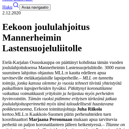
Haku
Avaa navigaatio
2.12.2020
Eekoon joululahjoitus
Mannerheimin
Lastensuojeluliitolle
Etelä-Karjalan Osuuskauppa on päättänyt kohdistaa tämän vuoden
joululahjoituksensa Mannerheimin Lastensuojeluliitolle. 3000 euron
suuruinen lahjoitus ohjautuu MLL:n kautta edelleen apua
tarvitseville eteläkarjalaisille lapsiperheille.
–
MLL on tunnettu
toimija, jonka kanssa olemme jo vuosia tehneet tiivistä yhteistyötä
paikallisten lapsiperheiden hyväksi. Pitkittynyt koronatilanne
vaikuttaa voimakkaasti yrityksiin ja heijastuu myös perheiden
hyvinvointiin. Tämän vuoksi pidimme erityisen tärkeänä jatkaa
joululahjoitusperinnettä myös tänä taloudellisesti haastavana
poikkeusvuonna
, Eekoon toimitusjohtaja
Juha Riikola
kertoo.
MLL:n Kaakkois-Suomen piirin perhesuhteiden tuen
koordinaattori
Marjaana Peronmaan
mukaan apua tarvitsevia
perheitä on paljon koronatilanteen jälleen heikentyessä.
–
Tilanne on