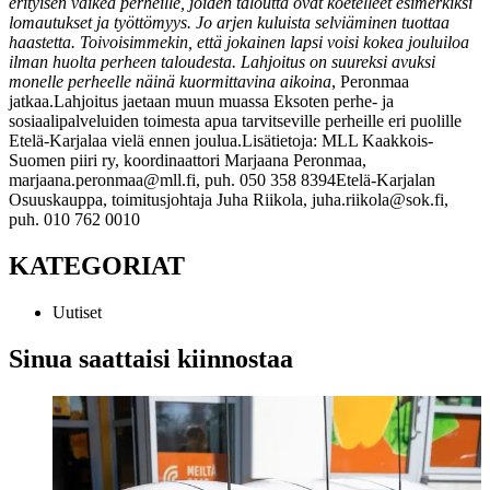
erityisen vaikea perheille, joiden taloutta ovat koetelleet esimerkiksi
lomautukset ja työttömyys. Jo arjen kuluista selviäminen tuottaa
haastetta. Toivoisimmekin, että jokainen lapsi voisi kokea jouluiloa
ilman huolta perheen taloudesta. Lahjoitus on suureksi avuksi
monelle perheelle näinä kuormittavina aikoina
, Peronmaa
jatkaa.
Lahjoitus jaetaan muun muassa Eksoten perhe- ja
sosiaalipalveluiden toimesta apua tarvitseville perheille eri puolille
Etelä-Karjalaa vielä ennen joulua.
Lisätietoja:
MLL Kaakkois-
Suomen piiri ry, koordinaattori Marjaana Peronmaa,
marjaana.peronmaa@mll.fi, puh. 050 358 8394
Etelä-Karjalan
Osuuskauppa, toimitusjohtaja Juha Riikola,
juha.riikola@sok.fi,
puh. 010 762 0010
KATEGORIAT
Uutiset
Sinua saattaisi kiinnostaa