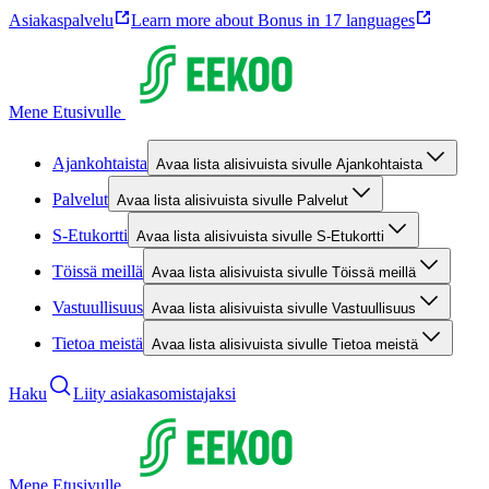
Asiakaspalvelu
Learn more about Bonus in 17 languages
Mene Etusivulle
Ajankohtaista
Avaa lista alisivuista sivulle Ajankohtaista
Palvelut
Avaa lista alisivuista sivulle Palvelut
S-Etukortti
Avaa lista alisivuista sivulle S-Etukortti
Töissä meillä
Avaa lista alisivuista sivulle Töissä meillä
Vastuullisuus
Avaa lista alisivuista sivulle Vastuullisuus
Tietoa meistä
Avaa lista alisivuista sivulle Tietoa meistä
Haku
Liity asiakasomistajaksi
Mene Etusivulle