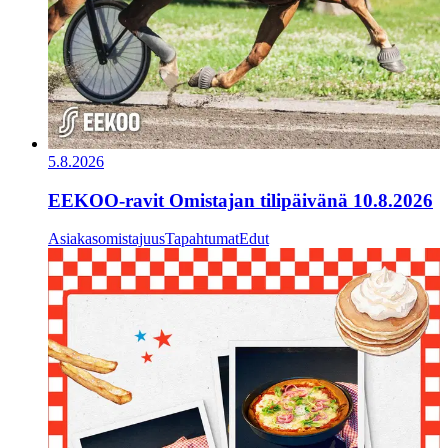
5.8.2026
EEKOO-ravit Omistajan tilipäivänä 10.8.2026
Asiakasomistajuus
Tapahtumat
Edut