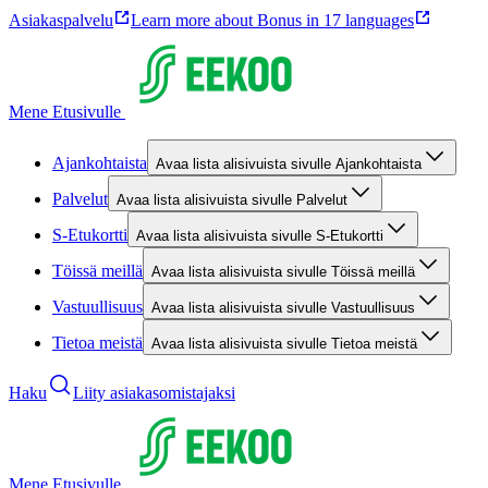
Asiakaspalvelu
Learn more about Bonus in 17 languages
Mene Etusivulle
Ajankohtaista
Avaa lista alisivuista sivulle Ajankohtaista
Palvelut
Avaa lista alisivuista sivulle Palvelut
S-Etukortti
Avaa lista alisivuista sivulle S-Etukortti
Töissä meillä
Avaa lista alisivuista sivulle Töissä meillä
Vastuullisuus
Avaa lista alisivuista sivulle Vastuullisuus
Tietoa meistä
Avaa lista alisivuista sivulle Tietoa meistä
Haku
Liity asiakasomistajaksi
Mene Etusivulle