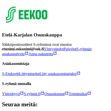
Etelä-Karjalan Osuuskauppa
Sähköpostiosoitteet S-ryhmässä ovat muotoa
etunimi.sukunimi@sok.fi
Yhteystiedot
Palvelut
S-ryhmän
asiakaspalvelu
Anna palautetta
Asiakasomistaja
S-Etukortti
Liittymisedut
Liity asiakasomistajaksi
S-ryhmä muualla
Yhteishyvä
S-ryhmä.fi
Osuuskaupat
Toimipaikat
Seuraa meitä: