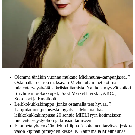
Olemme tänäkin vuonna mukana Mielinauha-kampanjassa. ?
Ostamalla 5 euroa maksavan Mielinauhan tuet kotimaista
mielenterveystyötä ja kriisiauttamista. Nauhoja myyvät kaikki
S-ryhmän ruokakaupat, Food Market Herkku, ABC:t,
Sokokset ja Emotionit.
Leikkokukkakimppu, jonka ostamalla teet hyvää. ?
Lahjoitamme jokaisesta myydystä Mielinauha-
leikkokukkakimpusta 20 senttiä MIELI ry:n kotimaiseen
mielenterveystyöhön ja kriisiauttamiseen.
Ei anneta yhdenkään liekin hiipua. ? Jokainen tarvitsee joskus
valon kipinän pimeyden keskelle. Kantamalla Mielinauhaa