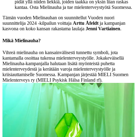
pidät yllä niiden liekkiä, joiden taakka on yksin liian raskas
kantaa. Osta Mielinauha ja tue mielenterveystyötä Suomessa.
Tämän vuoden Mielinauhan on suunnitellut Vuoden nuori
suunnittelija 2024 -kilpailun voittaja
Arttu Åfeldt
ja kampanjan
kasvona on koko kansan rakastama laulaja
Jenni Vartiainen
.
Mikä Mielinauha?
Vihreä mielinauha on kansainvälisesti tunnettu symboli, jota
kantamalla osoittaa tukensa mielenterveystyölle. Jokakeväisellä
Mielinauha-kampanjalla halutaan lisätä myönteistä puhetta
mielenterveydestä ja kerätään varoja mielenterveystyölle ja
kriisiauttamiselle Suomessa. Kampanjan järjestää MIELI Suomen
Mielenterveys ry (MIELI Psykisk Hälsa Finland rf).