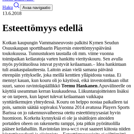
Haku
Avaa navigaatio
13.6.2018
Esteettömyys edellä
Kotkan kaupungin Vammaisneuvosto palkitsi Kymen Seudun
Osuuskaupan sporttibaarin Playersin esteettömyyspäivänä
toukokuussa. Tunnustuksen taustalla oli mm. viime vuonna
toimipaikan keilaratoja varten hankittu vierityskouru. Sen avulla
myös pyörätuolissa istuvat pystyvät keilaamaan.
– Idea hankintaan
tuli asiakaspalautteesta. Laitoin asian vielä samana päivänä
eteenpäin yritykselle, joka meillä kenttien ylläpidosta vastaa. Ei
mennyt kauan, kun kouru oli jo käytössä, eikä investointikaan ollut
suuri, sanoo ravintolapäällikkö
Teemu Hankanen
.
Apuvälineelle on
käyttöä useamman kerran kuukaudessa. Liikuntarajoitteisten lisäksi
se on tarpeen, kun lapset tulevat keilaamaan vaikkapa
synttärikemujen yhteydessä. Kouru on helppo nostaa paikalleen tai
pois, samoin säätää sopivaksi.
Vuonna 2014 avatussa Players Sports
Barissa on jo rakennusvaiheessa otettu esteettömyysasiat hyvin
huomioon. Korkeita kynnyksiä ei ole ja sisätilojen ainoiden
portaiden oheen on rakennettu ramppi, jota pitkin pyörätuolilla
pääsee keilahalliin. Ravintolan inva-wc:t ovat saaneet kiitosta niiden