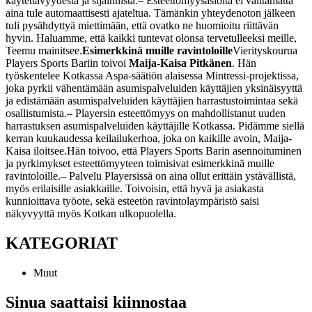
käytettävyydestä ja sijainnista.
– Esteettömyysasioita ei välttämättä
aina tule automaattisesti ajateltua. Tämänkin yhteydenoton jälkeen
tuli pysähdyttyä miettimään, että ovatko ne huomioitu riittävän
hyvin. Haluamme, että kaikki tuntevat olonsa tervetulleeksi meille,
Teemu mainitsee.
Esimerkkinä muille ravintoloille
Vierityskourua
Players Sports Bariin toivoi
Maija-Kaisa Pitkänen
. Hän
työskentelee Kotkassa Aspa-säätiön alaisessa Mintressi-projektissa,
joka pyrkii vähentämään asumispalveluiden käyttäjien yksinäisyyttä
ja edistämään asumispalveluiden käyttäjien harrastustoimintaa sekä
osallistumista.
– Playersin esteettömyys on mahdollistanut uuden
harrastuksen asumispalveluiden käyttäjille Kotkassa. Pidämme siellä
kerran kuukaudessa keilailukerhoa, joka on kaikille avoin, Maija-
Kaisa iloitsee.
Hän toivoo, että Players Sports Barin asennoituminen
ja pyrkimykset esteettömyyteen toimisivat esimerkkinä muille
ravintoloille.
– Palvelu Playersissä on aina ollut erittäin ystävällistä,
myös erilaisille asiakkaille. Toivoisin, että hyvä ja asiakasta
kunnioittava työote, sekä esteetön ravintolaympäristö saisi
näkyvyyttä myös Kotkan ulkopuolella.
KATEGORIAT
Muut
Sinua saattaisi kiinnostaa