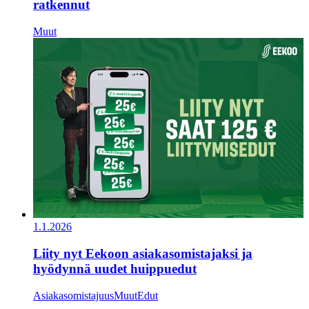
ratkennut
Muut
1.1.2026
Liity nyt Eekoon asiakasomistajaksi ja
hyödynnä uudet huippuedut
Asiakasomistajuus
Muut
Edut