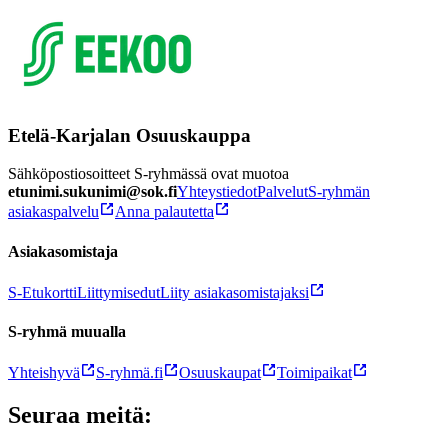
Etelä-Karjalan Osuuskauppa
Sähköpostiosoitteet S-ryhmässä ovat muotoa
etunimi.sukunimi@sok.fi
Yhteystiedot
Palvelut
S-ryhmän
asiakaspalvelu
Anna palautetta
Asiakasomistaja
S-Etukortti
Liittymisedut
Liity asiakasomistajaksi
S-ryhmä muualla
Yhteishyvä
S-ryhmä.fi
Osuuskaupat
Toimipaikat
Seuraa meitä: