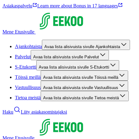
Asiakaspalvelu
Learn more about Bonus in 17 languages
Mene Etusivulle
Ajankohtaista
Avaa lista alisivuista sivulle Ajankohtaista
Palvelut
Avaa lista alisivuista sivulle Palvelut
S-Etukortti
Avaa lista alisivuista sivulle S-Etukortti
Töissä meillä
Avaa lista alisivuista sivulle Töissä meillä
Vastuullisuus
Avaa lista alisivuista sivulle Vastuullisuus
Tietoa meistä
Avaa lista alisivuista sivulle Tietoa meistä
Haku
Liity asiakasomistajaksi
Mene Etusivulle