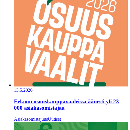
13.5.2026
Eekoon osuuskauppavaaleissa äänesti yli 23
000 asiakasomistajaa
Asiakasomistajuus
Uutiset