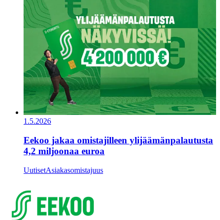
1.5.2026
Eekoo jakaa omistajilleen ylijäämänpalautusta
4,2 miljoonaa euroa
Uutiset
Asiakasomistajuus