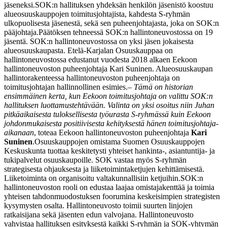
jäseneksi.
SOK:n hallituksen yhdeksän henkilön jäsenistö koostuu
alueosuuskauppojen toimitusjohtajista, kahdesta S-ryhmän
ulkopuolisesta jäsenestä, sekä sen puheenjohtajasta, joka on SOK:n
pääjohtaja.
Päätöksen tehneessä SOK:n hallintoneuvostossa on 19
jäsentä. SOK:n hallintoneuvostossa on yksi jäsen jokaisesta
alueosuuskaupasta. Etelä-Karjalan Osuuskauppaa on
hallintoneuvostossa edustanut vuodesta 2018 alkaen Eekoon
hallintoneuvoston puheenjohtaja Kari Suninen. Alueosuuskaupan
hallintorakenteessa hallintoneuvoston puheenjohtaja on
toimitusjohtajan hallinnollinen esimies.
–
Tämä on historian
ensimmäinen kerta, kun Eekoon toimitusjohtaja on valittu SOK:n
hallituksen luottamustehtävään. Valinta on yksi osoitus niin Juhan
pitkäaikaisesta tuloksellisesta työurasta S-ryhmässä kuin Eekoon
johdonmukaisesta positiivisesta kehityksestä hänen toimitusjohtaja-
aikanaan
, toteaa Eekoon hallintoneuvoston puheenjohtaja
Kari
Suninen
.
Osuuskauppojen omistama Suomen Osuuskauppojen
Keskuskunta tuottaa keskitetysti yhteiset hankinta-, asiantuntija- ja
tukipalvelut osuuskaupoille. SOK vastaa myös S-ryhmän
strategisesta ohjauksesta ja liiketoimintaketjujen kehittämisestä.
Liiketoiminta on organisoitu valtakunnallisiin ketjuihin.
SOK:n
hallintoneuvoston rooli on edustaa laajaa omistajakenttää ja toimia
yhteisen tahdonmuodostuksen foorumina keskeisimpien strategisten
kysymysten osalta. Hallintoneuvosto toimii suurten linjojen
ratkaisijana sekä jäsenten edun valvojana. Hallintoneuvosto
vahvistaa hallituksen esityksestä kaikki S-ryhmän ja SOK-yhtymän