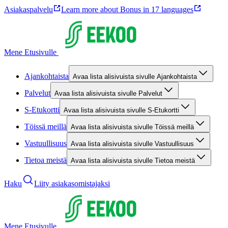
Asiakaspalvelu
Learn more about Bonus in 17 languages
Mene Etusivulle
Ajankohtaista
Avaa lista alisivuista sivulle Ajankohtaista
Palvelut
Avaa lista alisivuista sivulle Palvelut
S-Etukortti
Avaa lista alisivuista sivulle S-Etukortti
Töissä meillä
Avaa lista alisivuista sivulle Töissä meillä
Vastuullisuus
Avaa lista alisivuista sivulle Vastuullisuus
Tietoa meistä
Avaa lista alisivuista sivulle Tietoa meistä
Haku
Liity asiakasomistajaksi
Mene Etusivulle