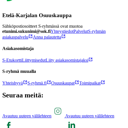
Etelä-Karjalan Osuuskauppa
Sähköpostiosoitteet S-ryhmässä ovat muotoa
etunimi.sukunimi@sok.fi
Yhteystiedot
Palvelut
S-ryhmän
asiakaspalvelu
Anna palautetta
Asiakasomistaja
S-Etukortti
Liittymisedut
Liity asiakasomistajaksi
S-ryhmä muualla
Yhteishyvä
S-ryhmä.fi
Osuuskaupat
Toimipaikat
Seuraa meitä:
Avautuu uuteen välilehteen
Avautuu uuteen välilehteen