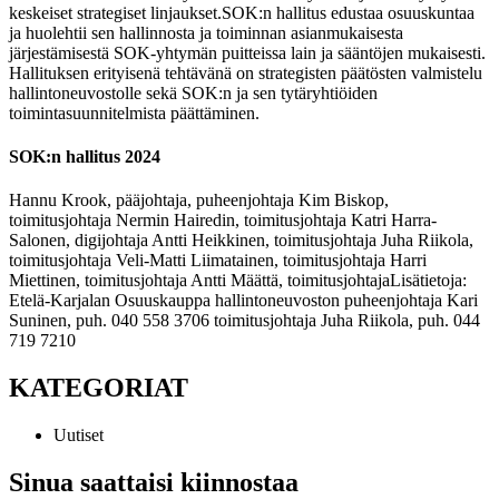
keskeiset strategiset linjaukset.
SOK:n hallitus edustaa osuuskuntaa
ja huolehtii sen hallinnosta ja toiminnan asianmukaisesta
järjestämisestä SOK-yhtymän puitteissa lain ja sääntöjen mukaisesti.
Hallituksen erityisenä tehtävänä on strategisten päätösten valmistelu
hallintoneuvostolle sekä SOK:n ja sen tytäryhtiöiden
toimintasuunnitelmista päättäminen.
SOK:n hallitus 2024
Hannu Krook, pääjohtaja, puheenjohtaja
Kim Biskop,
toimitusjohtaja
Nermin Hairedin, toimitusjohtaja
Katri Harra-
Salonen, digijohtaja
Antti Heikkinen, toimitusjohtaja
Juha Riikola,
toimitusjohtaja
Veli-Matti Liimatainen, toimitusjohtaja
Harri
Miettinen, toimitusjohtaja
Antti Määttä, toimitusjohtaja
Lisätietoja:
Etelä-Karjalan Osuuskauppa
hallintoneuvoston puheenjohtaja Kari
Suninen, puh. 040 558 3706
toimitusjohtaja Juha Riikola, puh. 044
719 7210
KATEGORIAT
Uutiset
Sinua saattaisi kiinnostaa