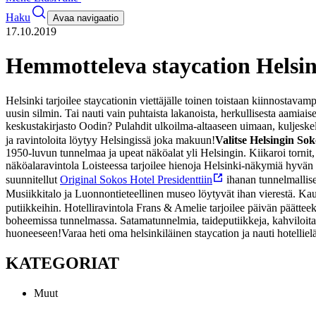
Haku
Avaa navigaatio
17.10.2019
Hemmotteleva staycation Helsin
Helsinki tarjoilee staycationin viettäjälle toinen toistaan kiinnostavamp
uusin silmin. Tai nauti vain puhtaista lakanoista, herkullisesta aamiais
keskustakirjasto Oodin? Pulahdit ulkoilma-altaaseen uimaan, kuljeskeli
ja ravintoloita löytyy Helsingissä joka makuun!
Valitse Helsingin Sok
1950-luvun tunnelmaa ja upeat näköalat yli Helsingin. Kiikaroi tornit
näköalaravintola Loisteessa tarjoilee hienoja Helsinki-näkymiä hyvän 
suunnitellut
Original Sokos Hotel Presidenttiin
ihanan tunnelmallise
Musiikkitalo ja Luonnontieteellinen museo löytyvät ihan vierestä.
Kau
putiikkeihin. Hotelliravintola Frans & Amelie tarjoilee päivän päätteeks
boheemissa tunnelmassa. Satamatunnelmia, taideputiikkeja, kahviloita, p
huoneeseen!
Varaa heti oma helsinkiläinen staycation ja nauti hotellie
KATEGORIAT
Muut