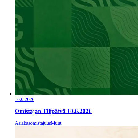
10.6.2026
Omistajan Tilipäivä 10.6.2026
Asiakasomistajuus
Muut