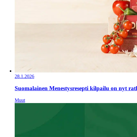
28.1.2026
Suomalainen Menestysresepti kilpailu on nyt ra
Muut