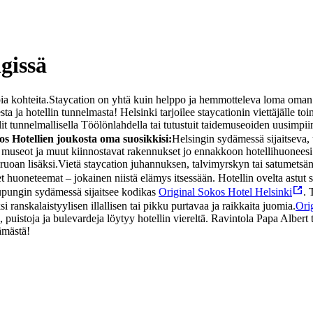
gissä
ia kohteita.
Staycation on yhtä kuin helppo ja hemmotteleva loma oman k
esta ja hotellin tunnelmasta!
Helsinki tarjoilee staycationin viettäjälle t
t tunnelmallisella Töölönlahdella tai tutustuit taidemuseoiden uusimpiin
os Hotellien joukosta oma suosikkisi:
Helsingin sydämessä sijaitseva, 
, museot ja muut kiinnostavat rakennukset jo ennakkoon hotellihuoneesi 
ruoan lisäksi.
Vietä staycation juhannuksen, talvimyrskyn tai satumetsä
t huoneteemat – jokainen niistä elämys itsessään. Hotellin ovelta astu
pungin sydämessä sijaitsee kodikas
Original Sokos Hotel Helsinki
. 
i ranskalaistyylisen illallisen tai pikku purtavaa ja raikkaita juomia.
Ori
uistoja ja bulevardeja löytyy hotellin viereltä. Ravintola Papa Albert t
lämästä!