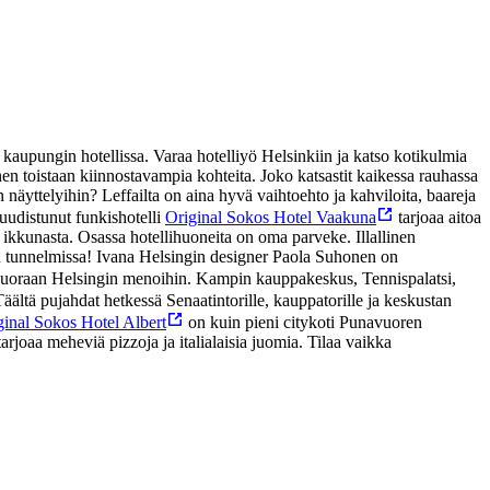
aupungin hotellissa. Varaa hotelliyö Helsinkiin ja katso kotikulmia
oinen toistaan kiinnostavampia kohteita. Joko katsastit kaikessa rauhassa
 näyttelyihin? Leffailta on aina hyvä vaihtoehto ja kahviloita, baareja
uudistunut funkishotelli
Original Sokos Hotel Vaakuna
tarjoaa aitoa
ikkunasta. Osassa hotellihuoneita on oma parveke. Illallinen
n tunnelmissa! Ivana Helsingin designer Paola Suhonen on
t suoraan Helsingin menoihin. Kampin kauppakeskus, Tennispalatsi,
Täältä pujahdat hetkessä Senaatintorille, kauppatorille ja keskustan
ginal Sokos Hotel Albert
on kuin pieni citykoti Punavuoren
arjoaa meheviä pizzoja ja italialaisia juomia. Tilaa vaikka