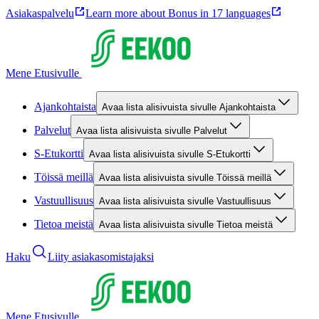
Asiakaspalvelu
Learn more about Bonus in 17 languages
Mene Etusivulle
Ajankohtaista
Avaa lista alisivuista sivulle Ajankohtaista
Palvelut
Avaa lista alisivuista sivulle Palvelut
S-Etukortti
Avaa lista alisivuista sivulle S-Etukortti
Töissä meillä
Avaa lista alisivuista sivulle Töissä meillä
Vastuullisuus
Avaa lista alisivuista sivulle Vastuullisuus
Tietoa meistä
Avaa lista alisivuista sivulle Tietoa meistä
Haku
Liity asiakasomistajaksi
Mene Etusivulle