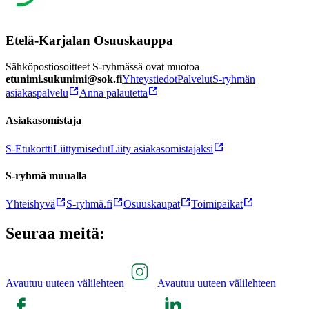
Etelä-Karjalan Osuuskauppa
Sähköpostiosoitteet S-ryhmässä ovat muotoa
etunimi.sukunimi@sok.fi
Yhteystiedot
Palvelut
S-ryhmän
asiakaspalvelu
Anna palautetta
Asiakasomistaja
S-Etukortti
Liittymisedut
Liity asiakasomistajaksi
S-ryhmä muualla
Yhteishyvä
S-ryhmä.fi
Osuuskaupat
Toimipaikat
Seuraa meitä:
Avautuu uuteen välilehteen
Avautuu uuteen välilehteen