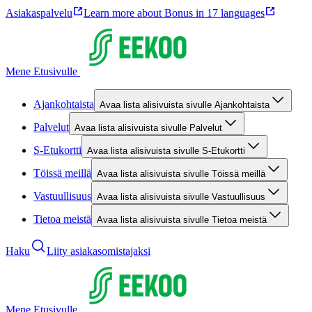
Asiakaspalvelu
Learn more about Bonus in 17 languages
Mene Etusivulle
Ajankohtaista
Avaa lista alisivuista sivulle Ajankohtaista
Palvelut
Avaa lista alisivuista sivulle Palvelut
S-Etukortti
Avaa lista alisivuista sivulle S-Etukortti
Töissä meillä
Avaa lista alisivuista sivulle Töissä meillä
Vastuullisuus
Avaa lista alisivuista sivulle Vastuullisuus
Tietoa meistä
Avaa lista alisivuista sivulle Tietoa meistä
Haku
Liity asiakasomistajaksi
Mene Etusivulle