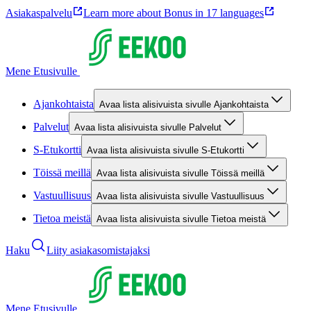
Asiakaspalvelu
Learn more about Bonus in 17 languages
Mene Etusivulle
Ajankohtaista
Avaa lista alisivuista sivulle Ajankohtaista
Palvelut
Avaa lista alisivuista sivulle Palvelut
S-Etukortti
Avaa lista alisivuista sivulle S-Etukortti
Töissä meillä
Avaa lista alisivuista sivulle Töissä meillä
Vastuullisuus
Avaa lista alisivuista sivulle Vastuullisuus
Tietoa meistä
Avaa lista alisivuista sivulle Tietoa meistä
Haku
Liity asiakasomistajaksi
Mene Etusivulle