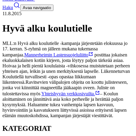
Haku
Avaa navigaatio
11.8.2015
Hyvä alku koulutielle
MLL:n Hyvä alku koulutielle -kampanja järjestetään elokuussa jo
17. kerran. S-ryhmä on jälleen mukana tukemassa
kampanjaa.
Mannerheimin Lastensuojeluliitto
postittaa jokaisen
ekaluokkalaisen kotiin kirjeen, josta löytyy paljon tärkeää asiaa.
Hoivaa ja helli pientä koululaista -vihkosessa muistutetaan perheen
yhteisen ajan, leikin ja unen merkityksestä lapselle. Liikenneturvan
Koulutiellä turvallisesti -opas opastaa liikkumaan
liikenteessä.
Ravitsevien välipalojen ohjeita on koottu julisteeseen,
jonka voi kiinnittää magneetilla jääkaapin oveen. Juliste on
tulostettavissa myös
Yhteishyvän verkkosivuilta.
– Koulun
aloittaminen on jännittävä asia koko perheelle ja herättää paljon
kysymyksiä. Haluamme tukea vanhempia lapsen kasvuun,
hyvinvointiin ja kasvatukseen liittyvissä asioissa erityisesti lapsen
elämän muutoskohdissa, kampanjan järjestäjät viestittävät.
KATEGORIAT