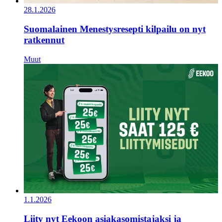
28.1.2026
Suomalainen Menestysresepti kilpailu on nyt
ratkennut
Muut
1.1.2026
Liity nyt Eekoon asiakasomistajaksi ja