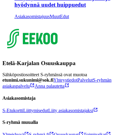
hyödynnä uudet huippuedut
Asiakasomistajuus
Muut
Edut
Etelä-Karjalan Osuuskauppa
Sähköpostiosoitteet S-ryhmässä ovat muotoa
etunimi.sukunimi@sok.fi
Yhteystiedot
Palvelut
S-ryhmän
asiakaspalvelu
Anna palautetta
Asiakasomistaja
S-Etukortti
Liittymisedut
Liity asiakasomistajaksi
S-ryhmä muualla
Yhteishyvä
S-ryhmä.fi
Osuuskaupat
Toimipaikat