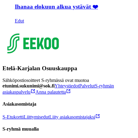
Ihanaa elokuun alkua ystävät ❤️
Edut
Etelä-Karjalan Osuuskauppa
Sähköpostiosoitteet S-ryhmässä ovat muotoa
etunimi.sukunimi@sok.fi
Yhteystiedot
Palvelut
S-ryhmän
asiakaspalvelu
Anna palautetta
Asiakasomistaja
S-Etukortti
Liittymisedut
Liity asiakasomistajaksi
S-ryhmä muualla