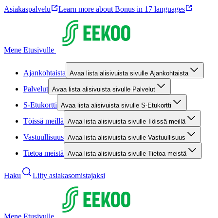
Asiakaspalvelu
Learn more about Bonus in 17 languages
Mene Etusivulle
Ajankohtaista
Avaa lista alisivuista sivulle Ajankohtaista
Palvelut
Avaa lista alisivuista sivulle Palvelut
S-Etukortti
Avaa lista alisivuista sivulle S-Etukortti
Töissä meillä
Avaa lista alisivuista sivulle Töissä meillä
Vastuullisuus
Avaa lista alisivuista sivulle Vastuullisuus
Tietoa meistä
Avaa lista alisivuista sivulle Tietoa meistä
Haku
Liity asiakasomistajaksi
Mene Etusivulle