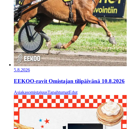
5.8.2026
EEKOO-ravit Omistajan tilipäivänä 10.8.2026
Asiakasomistajuus
Tapahtumat
Edut