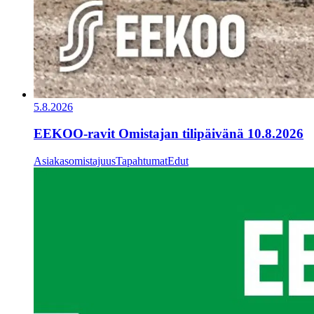
5.8.2026
EEKOO-ravit Omistajan tilipäivänä 10.8.2026
Asiakasomistajuus
Tapahtumat
Edut