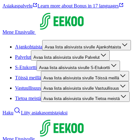
Asiakaspalvelu
Learn more about Bonus in 17 languages
Mene Etusivulle
Ajankohtaista
Avaa lista alisivuista sivulle Ajankohtaista
Palvelut
Avaa lista alisivuista sivulle Palvelut
S-Etukortti
Avaa lista alisivuista sivulle S-Etukortti
Töissä meillä
Avaa lista alisivuista sivulle Töissä meillä
Vastuullisuus
Avaa lista alisivuista sivulle Vastuullisuus
Tietoa meistä
Avaa lista alisivuista sivulle Tietoa meistä
Haku
Liity asiakasomistajaksi
Mene Etusivulle