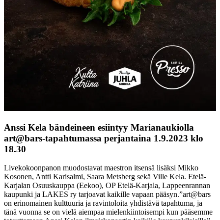
Anssi Kela bändeineen esiintyy Marianaukiolla
art@bars-tapahtumassa perjantaina 1.9.2023 klo
18.30
Livekokoonpanon muodostavat maestron itsensä lisäksi Mikko
Kosonen, Antti Karisalmi, Saara Metsberg sekä Ville Kela. Etelä-
Karjalan Osuuskauppa (Eekoo), OP Etelä-Karjala, Lappeenrannan
kaupunki ja LAKES ry tarjoavat kaikille vapaan pääsyn.
”art@bars
on erinomainen kulttuuria ja ravintoloita yhdistävä tapahtuma, ja
tänä vuonna se on vielä aiempaa mielenkiintoisempi kun pääsemme