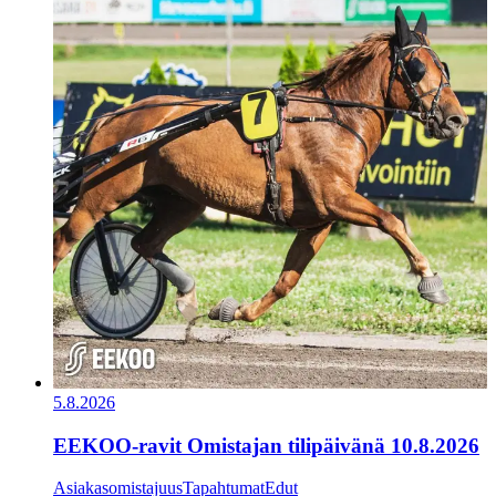
5.8.2026
EEKOO-ravit Omistajan tilipäivänä 10.8.2026
Asiakasomistajuus
Tapahtumat
Edut