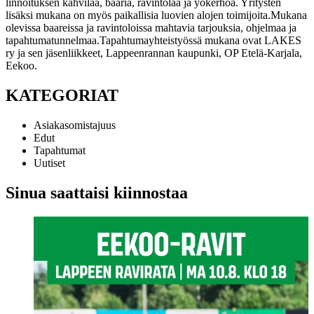
linnoituksen kahvilaa, baaria, ravintolaa ja yökerhoa. Yritysten
lisäksi mukana on myös paikallisia luovien alojen toimijoita.
Mukana
olevissa baareissa ja ravintoloissa mahtavia tarjouksia, ohjelmaa ja
tapahtumatunnelmaa.
Tapahtumayhteistyössä mukana ovat LAKES
ry ja sen jäsenliikkeet, Lappeenrannan kaupunki, OP Etelä-Karjala,
Eekoo.
KATEGORIAT
Asiakasomistajuus
Edut
Tapahtumat
Uutiset
Sinua saattaisi kiinnostaa