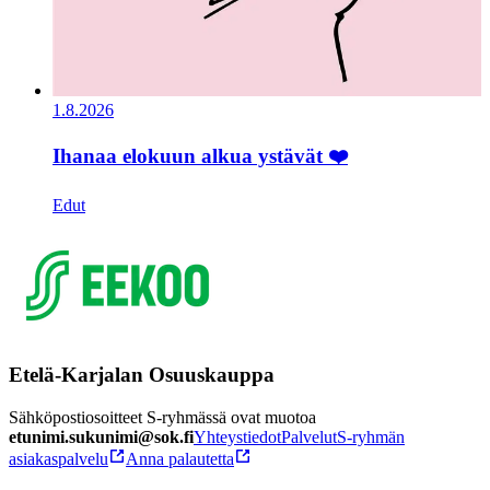
1.8.2026
Ihanaa elokuun alkua ystävät ❤️
Edut
Etelä-Karjalan Osuuskauppa
Sähköpostiosoitteet S-ryhmässä ovat muotoa
etunimi.sukunimi@sok.fi
Yhteystiedot
Palvelut
S-ryhmän
asiakaspalvelu
Anna palautetta