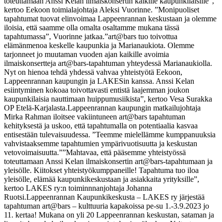
toteuttamaan Anssi Kelan ilmaiskonsertin kaikille kaupunkilaisille”,
kertoo Eekoon toimialajohtaja Aleksi Vuorinne.
”
Monipuoliset
tapahtumat tuovat elinvoimaa Lappeenrannan keskustaan ja olemme
iloisia, että saamme olla omalta osaltamme mukana tässä
tapahtumassa”, Vuorinne jatkaa.
”art@bars tuo toivottua
elämänmenoa keskelle kaupunkia ja Marianaukiota. Olemme
tarjonneet jo muutaman vuoden ajan kaikille avoimia
ilmaiskonsertteja art@bars-tapahtuman yhteydessä Marianaukiolla.
Nyt on hienoa tehdä yhdessä vahvaa yhteistyötä Eekoon,
Lappeenrannan kaupungin ja LAKESin kanssa. Anssi Kelan
esiintyminen kokoaa toivottavasti entistä laajemman joukon
kaupunkilaisia nauttimaan huippumusiikista”, kertoo Vesa Surakka
OP Etelä-Karjalasta.
Lappeenrannan kaupungin matkailujohtaja
Mirka Rahman iloitsee vakiintuneen art@bars tapahtuman
kehityksestä ja uskoo, että tapahtumalla on potentiaalia kasvaa
entisestään tulevaisuudessa. ”Teemme mielellämme kumppanuuksia
vahvistaaksemme tapahtumien ympärivuotisuutta ja keskustan
vetovoimaisuutta.”
”Mahtavaa, että pääsemme yhteistyössä
toteuttamaan Anssi Kelan ilmaiskonsertin art@bars-tapahtumaan ja
yleisölle. Kiitokset yhteistyökumppaneille! Tapahtuma tuo iloa
yleisölle, elämää kaupunkikeskustaan ja asiakkaita yrityksille”,
kertoo LAKES ry:n toiminnnanjohtaja Johanna
Ruotsi.
Lappeenrannan Kaupunkikeskusta – LAKES ry järjestää
tapahtuman art@bars – kulttuuria kapakoissa pe-su 1.-3.9.2023 jo
11. kertaa! Mukana on yli 20 Lappeenrannan keskustan, sataman ja