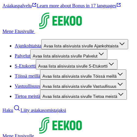
Asiakaspalvelu
Learn more about Bonus in 17 languages
Mene Etusivulle
Ajankohtaista
Avaa lista alisivuista sivulle Ajankohtaista
Palvelut
Avaa lista alisivuista sivulle Palvelut
S-Etukortti
Avaa lista alisivuista sivulle S-Etukortti
Töissä meillä
Avaa lista alisivuista sivulle Töissä meillä
Vastuullisuus
Avaa lista alisivuista sivulle Vastuullisuus
Tietoa meistä
Avaa lista alisivuista sivulle Tietoa meistä
Haku
Liity asiakasomistajaksi
Mene Etusivulle