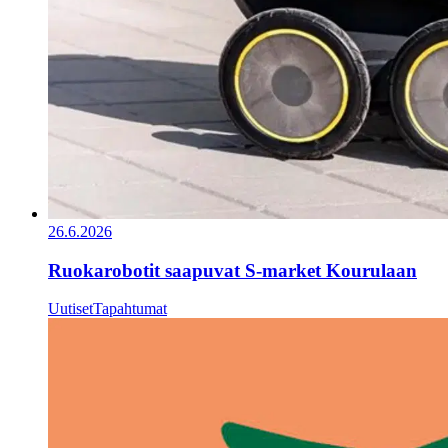
26.6.2026
Ruokarobotit saapuvat S-market Kourulaan
Uutiset
Tapahtumat