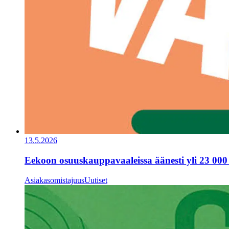
13.5.2026
Eekoon osuuskauppavaaleissa äänesti yli 23 000
Asiakasomistajuus
Uutiset