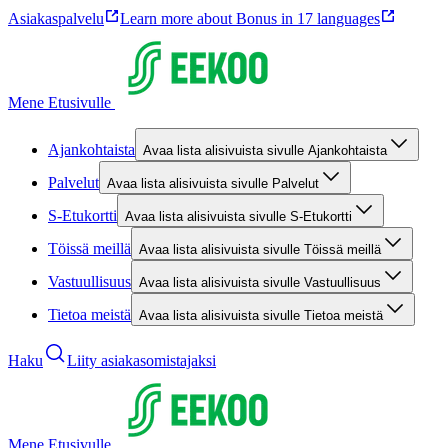
Asiakaspalvelu
Learn more about Bonus in 17 languages
Mene Etusivulle
Ajankohtaista
Avaa lista alisivuista sivulle Ajankohtaista
Palvelut
Avaa lista alisivuista sivulle Palvelut
S-Etukortti
Avaa lista alisivuista sivulle S-Etukortti
Töissä meillä
Avaa lista alisivuista sivulle Töissä meillä
Vastuullisuus
Avaa lista alisivuista sivulle Vastuullisuus
Tietoa meistä
Avaa lista alisivuista sivulle Tietoa meistä
Haku
Liity asiakasomistajaksi
Mene Etusivulle