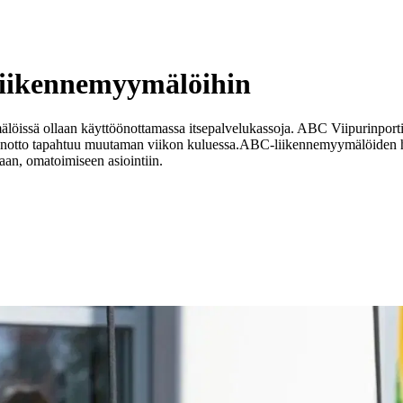
liikennemyymälöihin
ssä ollaan käyttöönottamassa itsepalvelukassoja. ABC Viipurinportis
öönotto tapahtuu muutaman viikon kuluessa.
ABC-liikennemyymälöiden hen
aan, omatoimiseen asiointiin.