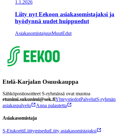
1.1.2026
Liity nyt Eekoon asiakasomistajaksi ja
hyödynnä uudet huippuedut
Asiakasomistajuus
Muut
Edut
Etelä-Karjalan Osuuskauppa
Sähköpostiosoitteet S-ryhmässä ovat muotoa
etunimi.sukunimi@sok.fi
Yhteystiedot
Palvelut
S-ryhmän
asiakaspalvelu
Anna palautetta
Asiakasomistaja
S-Etukortti
Liittymisedut
Liity asiakasomistajaksi