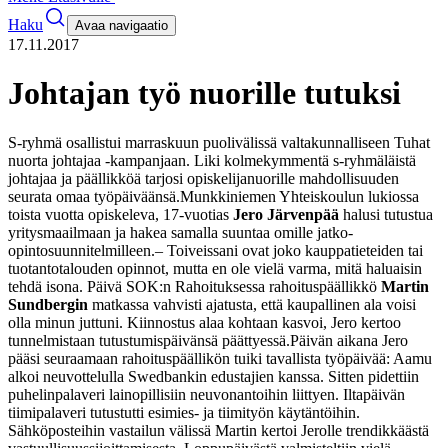
Haku
Avaa navigaatio
17.11.2017
Johtajan työ nuorille tutuksi
S-ryhmä osallistui marraskuun puolivälissä valtakunnalliseen Tuhat
nuorta johtajaa -kampanjaan. Liki kolmekymmentä s-ryhmäläistä
johtajaa ja päällikköä tarjosi opiskelijanuorille mahdollisuuden
seurata omaa työpäiväänsä.
Munkkiniemen Yhteiskoulun lukiossa
toista vuotta opiskeleva, 17-vuotias
Jero Järvenpää
halusi tutustua
yritysmaailmaan ja hakea samalla suuntaa omille jatko-
opintosuunnitelmilleen.
– Toiveissani ovat joko kauppatieteiden tai
tuotantotalouden opinnot, mutta en ole vielä varma, mitä haluaisin
tehdä isona. Päivä SOK:n Rahoituksessa rahoituspäällikkö
Martin
Sundbergin
matkassa vahvisti ajatusta, että kaupallinen ala voisi
olla minun juttuni. Kiinnostus alaa kohtaan kasvoi, Jero kertoo
tunnelmistaan tutustumispäivänsä päättyessä.
Päivän aikana Jero
pääsi seuraamaan rahoituspäällikön tuiki tavallista työpäivää: Aamu
alkoi neuvottelulla Swedbankin edustajien kanssa. Sitten pidettiin
puhelinpalaveri lainopillisiin neuvonantoihin liittyen. Iltapäivän
tiimipalaveri tutustutti esimies- ja tiimityön käytäntöihin.
Sähköposteihin vastailun välissä Martin kertoi Jerolle trendikkäästä