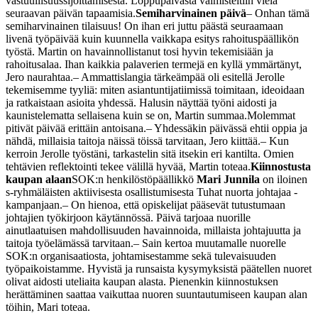
vastuullisuussijoittamisesta. Loppupäivästä valmisteltiin vielä
seuraavan päivän tapaamisia.
Semiharvinainen päivä
– Onhan tämä
semiharvinainen tilaisuus! On ihan eri juttu päästä seuraamaan
livenä työpäivää kuin kuunnella vaikkapa esitys rahoituspäällikön
työstä. Martin on havainnollistanut tosi hyvin tekemisiään ja
rahoitusalaa. Ihan kaikkia palaverien termejä en kyllä ymmärtänyt,
Jero naurahtaa.
– Ammattislangia tärkeämpää oli esitellä Jerolle
tekemisemme tyyliä: miten asiantuntijatiimissä toimitaan, ideoidaan
ja ratkaistaan asioita yhdessä. Halusin näyttää työni aidosti ja
kaunistelematta sellaisena kuin se on, Martin summaa.
Molemmat
pitivät päivää erittäin antoisana.
– Yhdessäkin päivässä ehtii oppia ja
nähdä, millaisia taitoja näissä töissä tarvitaan, Jero kiittää.
– Kun
kerroin Jerolle työstäni, tarkastelin sitä itsekin eri kantilta. Omien
tehtävien reflektointi tekee välillä hyvää, Martin toteaa.
Kiinnostusta
kaupan alaan
SOK:n henkilöstöpäällikkö
Mari Junnila
on iloinen
s-ryhmäläisten aktiivisesta osallistumisesta Tuhat nuorta johtajaa -
kampanjaan.
– On hienoa, että opiskelijat pääsevät tutustumaan
johtajien työkirjoon käytännössä. Päivä tarjoaa nuorille
ainutlaatuisen mahdollisuuden havainnoida, millaista johtajuutta ja
taitoja työelämässä tarvitaan.
– Sain kertoa muutamalle nuorelle
SOK:n organisaatiosta, johtamisestamme sekä tulevaisuuden
työpaikoistamme. Hyvistä ja runsaista kysymyksistä päätellen nuoret
olivat aidosti uteliaita kaupan alasta. Pienenkin kiinnostuksen
herättäminen saattaa vaikuttaa nuoren suuntautumiseen kaupan alan
töihin, Mari toteaa.