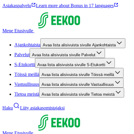
Asiakaspalvelu
Learn more about Bonus in 17 languages
Mene Etusivulle
Ajankohtaista
Avaa lista alisivuista sivulle Ajankohtaista
Palvelut
Avaa lista alisivuista sivulle Palvelut
S-Etukortti
Avaa lista alisivuista sivulle S-Etukortti
Töissä meillä
Avaa lista alisivuista sivulle Töissä meillä
Vastuullisuus
Avaa lista alisivuista sivulle Vastuullisuus
Tietoa meistä
Avaa lista alisivuista sivulle Tietoa meistä
Haku
Liity asiakasomistajaksi
Mene Etusivulle