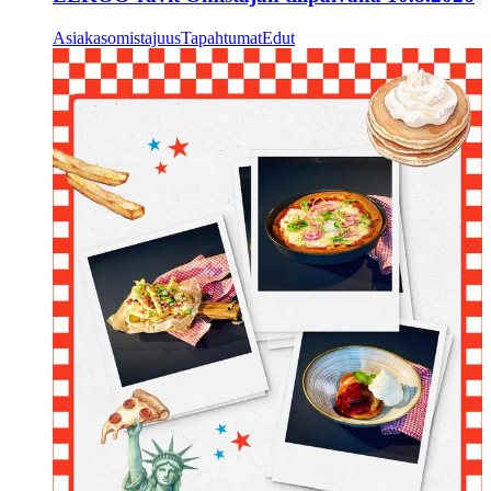
Asiakasomistajuus
Tapahtumat
Edut