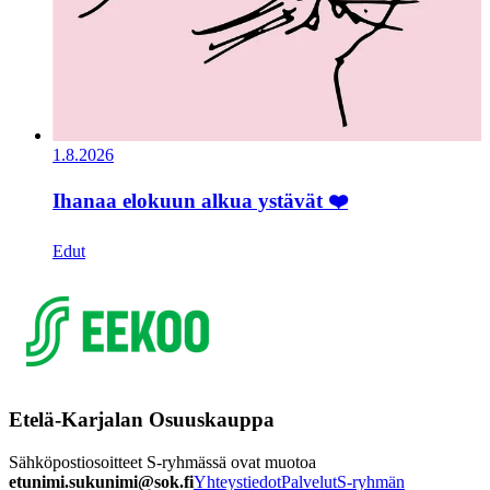
1.8.2026
Ihanaa elokuun alkua ystävät ❤️
Edut
Etelä-Karjalan Osuuskauppa
Sähköpostiosoitteet S-ryhmässä ovat muotoa
etunimi.sukunimi@sok.fi
Yhteystiedot
Palvelut
S-ryhmän