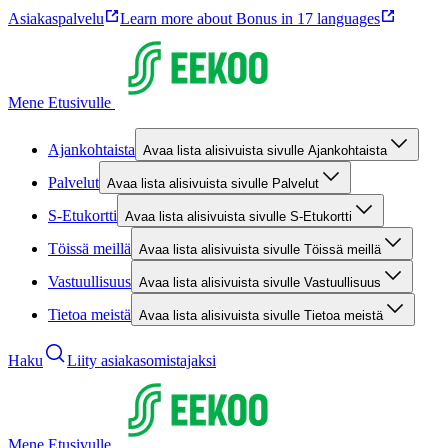
Asiakaspalvelu
Learn more about Bonus in 17 languages
Mene Etusivulle
Ajankohtaista
Avaa lista alisivuista sivulle Ajankohtaista
Palvelut
Avaa lista alisivuista sivulle Palvelut
S-Etukortti
Avaa lista alisivuista sivulle S-Etukortti
Töissä meillä
Avaa lista alisivuista sivulle Töissä meillä
Vastuullisuus
Avaa lista alisivuista sivulle Vastuullisuus
Tietoa meistä
Avaa lista alisivuista sivulle Tietoa meistä
Haku
Liity asiakasomistajaksi
Mene Etusivulle