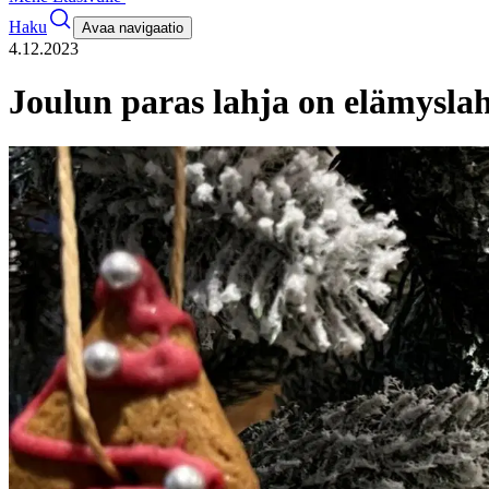
Haku
Avaa navigaatio
4.12.2023
Joulun paras lahja on elämysla