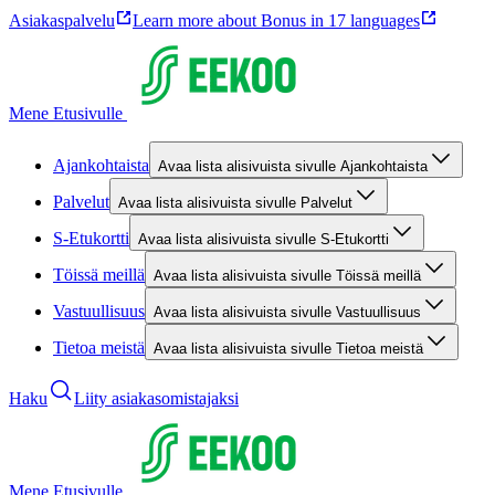
Asiakaspalvelu
Learn more about Bonus in 17 languages
Mene Etusivulle
Ajankohtaista
Avaa lista alisivuista sivulle Ajankohtaista
Palvelut
Avaa lista alisivuista sivulle Palvelut
S-Etukortti
Avaa lista alisivuista sivulle S-Etukortti
Töissä meillä
Avaa lista alisivuista sivulle Töissä meillä
Vastuullisuus
Avaa lista alisivuista sivulle Vastuullisuus
Tietoa meistä
Avaa lista alisivuista sivulle Tietoa meistä
Haku
Liity asiakasomistajaksi
Mene Etusivulle