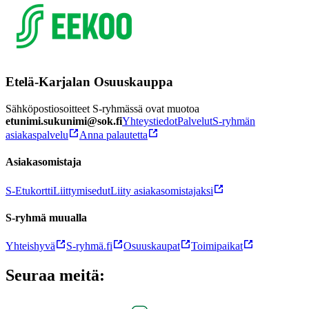
Etelä-Karjalan Osuuskauppa
Sähköpostiosoitteet S-ryhmässä ovat muotoa
etunimi.sukunimi@sok.fi
Yhteystiedot
Palvelut
S-ryhmän
asiakaspalvelu
Anna palautetta
Asiakasomistaja
S-Etukortti
Liittymisedut
Liity asiakasomistajaksi
S-ryhmä muualla
Yhteishyvä
S-ryhmä.fi
Osuuskaupat
Toimipaikat
Seuraa meitä: