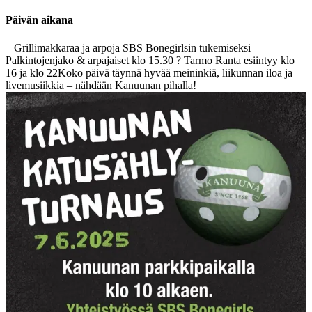
Päivän aikana
– Grillimakkaraa ja arpoja SBS Bonegirlsin tukemiseksi
–
Palkintojenjako & arpajaiset klo 15.30
? Tarmo Ranta esiintyy klo
16 ja klo 22
Koko päivä täynnä hyvää meininkiä, liikunnan iloa ja
livemusiikkia – nähdään Kanuunan pihalla!