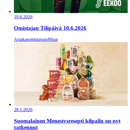
10.6.2026
Omistajan Tilipäivä 10.6.2026
Asiakasomistajuus
Muut
28.1.2026
Suomalainen Menestysresepti kilpailu on nyt
ratkennut