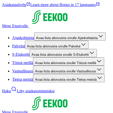
Asiakaspalvelu
Learn more about Bonus in 17 languages
Mene Etusivulle
Ajankohtaista
Avaa lista alisivuista sivulle Ajankohtaista
Palvelut
Avaa lista alisivuista sivulle Palvelut
S-Etukortti
Avaa lista alisivuista sivulle S-Etukortti
Töissä meillä
Avaa lista alisivuista sivulle Töissä meillä
Vastuullisuus
Avaa lista alisivuista sivulle Vastuullisuus
Tietoa meistä
Avaa lista alisivuista sivulle Tietoa meistä
Haku
Liity asiakasomistajaksi
Mene Etusivulle