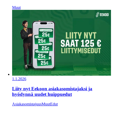
Muut
1.1.2026
Liity nyt Eekoon asiakasomistajaksi ja
hyödynnä uudet huippuedut
Asiakasomistajuus
Muut
Edut