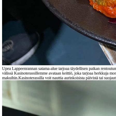
Upea Lappeenrannan satama-alue tarjoaa täydellisen paikan rentoutumis
välissä Kasinoterassillemme avataan keittiö, joka tarjoaa herkkuja mo
makuihin.
Kasinoterassilla voit nauttia aurinkoisista päivistä tai suojau