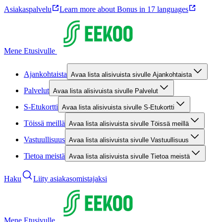
Asiakaspalvelu
Learn more about Bonus in 17 languages
Mene Etusivulle
Ajankohtaista
Avaa lista alisivuista sivulle Ajankohtaista
Palvelut
Avaa lista alisivuista sivulle Palvelut
S-Etukortti
Avaa lista alisivuista sivulle S-Etukortti
Töissä meillä
Avaa lista alisivuista sivulle Töissä meillä
Vastuullisuus
Avaa lista alisivuista sivulle Vastuullisuus
Tietoa meistä
Avaa lista alisivuista sivulle Tietoa meistä
Haku
Liity asiakasomistajaksi
Mene Etusivulle