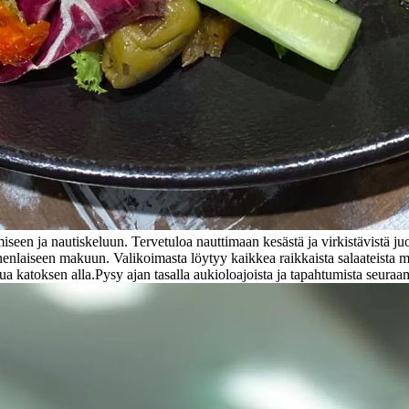
een ja nautiskeluun. Tervetuloa nauttimaan kesästä ja virkistävistä ju
nenlaiseen makuun. Valikoimasta löytyy kaikkea raikkaista salaateista m
tua katoksen alla.
Pysy ajan tasalla aukioloajoista ja tapahtumista seuraa