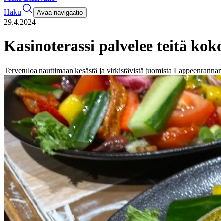
Haku
Avaa navigaatio
29.4.2024
Kasinoterassi palvelee teitä kok
Tervetuloa nauttimaan kesästä ja virkistävistä juomista Lappeenrannan 