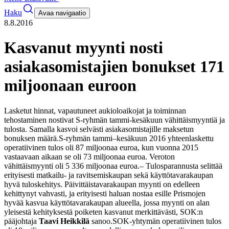
Haku
Avaa navigaatio
8.8.2016
Kasvanut myynti nosti
asiakasomistajien bonukset 171
miljoonaan euroon
Lasketut hinnat, vapautuneet aukioloaikojat ja toiminnan
tehostaminen nostivat S-ryhmän tammi-kesäkuun vähittäismyyntiä ja
tulosta. Samalla kasvoi selvästi asiakasomistajille maksetun
bonuksen määrä.
S-ryhmän tammi–kesäkuun 2016 yhteenlaskettu
operatiivinen tulos oli 87 miljoonaa euroa, kun vuonna 2015
vastaavaan aikaan se oli 73 miljoonaa euroa. Veroton
vähittäismyynti oli 5 336 miljoonaa euroa.
– Tulosparannusta selittää
erityisesti matkailu- ja ravitsemiskaupan sekä käyttötavarakaupan
hyvä tuloskehitys. Päivittäistavarakaupan myynti on edelleen
kehittynyt vahvasti, ja erityisesti haluan nostaa esille Prismojen
hyvää kasvua käyttötavarakaupan alueella, jossa myynti on alan
yleisestä kehityksestä poiketen kasvanut merkittävästi, SOK:n
pääjohtaja
Taavi Heikkilä
sanoo.
SOK-yhtymän operatiivinen tulos