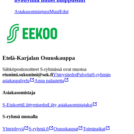
Asiakasomistajuus
Muut
Edut
Etelä-Karjalan Osuuskauppa
Sähköpostiosoitteet S-ryhmässä ovat muotoa
etunimi.sukunimi@sok.fi
Yhteystiedot
Palvelut
S-ryhmän
asiakaspalvelu
Anna palautetta
Asiakasomistaja
S-Etukortti
Liittymisedut
Liity asiakasomistajaksi
S-ryhmä muualla
Yhteishyvä
S-ryhmä.fi
Osuuskaupat
Toimipaikat