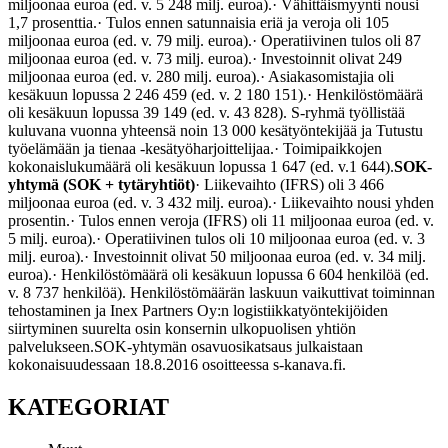
miljoonaa euroa (ed. v. 5 248 milj. euroa).
· Vähittäismyynti nousi
1,7 prosenttia.
· Tulos ennen satunnaisia eriä ja veroja oli 105
miljoonaa euroa (ed. v. 79 milj. euroa).
· Operatiivinen tulos oli 87
miljoonaa euroa (ed. v. 73 milj. euroa).
· Investoinnit olivat 249
miljoonaa euroa (ed. v. 280 milj. euroa).
· Asiakasomistajia oli
kesäkuun lopussa 2 246 459 (ed. v. 2 180 151).
· Henkilöstömäärä
oli kesäkuun lopussa 39 149 (ed. v. 43 828). S-ryhmä työllistää
kuluvana vuonna yhteensä noin 13 000 kesätyöntekijää ja Tutustu
työelämään ja tienaa -kesätyöharjoittelijaa.
· Toimipaikkojen
kokonaislukumäärä oli kesäkuun lopussa 1 647 (ed. v.1 644).
SOK-
yhtymä (SOK + tytäryhtiöt)
· Liikevaihto (IFRS) oli 3 466
miljoonaa euroa (ed. v. 3 432 milj. euroa).
· Liikevaihto nousi yhden
prosentin.
· Tulos ennen veroja (IFRS) oli 11 miljoonaa euroa (ed. v.
5 milj. euroa).
· Operatiivinen tulos oli 10 miljoonaa euroa (ed. v. 3
milj. euroa).
· Investoinnit olivat 50 miljoonaa euroa (ed. v. 34 milj.
euroa).
· Henkilöstömäärä oli kesäkuun lopussa 6 604 henkilöä (ed.
v. 8 737 henkilöä). Henkilöstömäärän laskuun vaikuttivat toiminnan
tehostaminen ja Inex Partners Oy:n logistiikkatyöntekijöiden
siirtyminen suurelta osin konsernin ulkopuolisen yhtiön
palvelukseen.
SOK-yhtymän osavuosikatsaus julkaistaan
kokonaisuudessaan 18.8.2016 osoitteessa s-kanava.fi.
KATEGORIAT