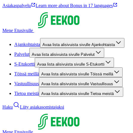
Asiakaspalvelu
Learn more about Bonus in 17 languages
Mene Etusivulle
Ajankohtaista
Avaa lista alisivuista sivulle Ajankohtaista
Palvelut
Avaa lista alisivuista sivulle Palvelut
S-Etukortti
Avaa lista alisivuista sivulle S-Etukortti
Töissä meillä
Avaa lista alisivuista sivulle Töissä meillä
Vastuullisuus
Avaa lista alisivuista sivulle Vastuullisuus
Tietoa meistä
Avaa lista alisivuista sivulle Tietoa meistä
Haku
Liity asiakasomistajaksi
Mene Etusivulle