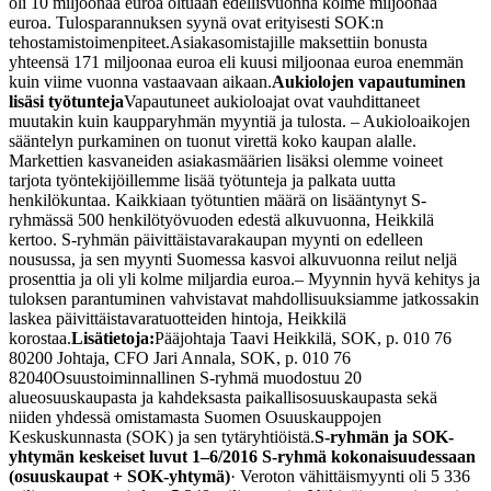
oli 10 miljoonaa euroa oltuaan edellisvuonna kolme miljoonaa
euroa. Tulosparannuksen syynä ovat erityisesti SOK:n
tehostamistoimenpiteet.
Asiakasomistajille maksettiin bonusta
yhteensä 171 miljoonaa euroa eli kuusi miljoonaa euroa enemmän
kuin viime vuonna vastaavaan aikaan.
Aukiolojen vapautuminen
lisäsi työtunteja
Vapautuneet aukioloajat ovat vauhdittaneet
muutakin kuin kaupparyhmän myyntiä ja tulosta.
– Aukioloaikojen
sääntelyn purkaminen on tuonut virettä koko kaupan alalle.
Markettien kasvaneiden asiakasmäärien lisäksi olemme voineet
tarjota työntekijöillemme lisää työtunteja ja palkata uutta
henkilökuntaa. Kaikkiaan työtuntien määrä on lisääntynyt S-
ryhmässä 500 henkilötyövuoden edestä alkuvuonna, Heikkilä
kertoo.
S-ryhmän päivittäistavarakaupan myynti on edelleen
nousussa, ja sen myynti Suomessa kasvoi alkuvuonna reilut neljä
prosenttia ja oli yli kolme miljardia euroa.
– Myynnin hyvä kehitys ja
tuloksen parantuminen vahvistavat mahdollisuuksiamme jatkossakin
laskea päivittäistavaratuotteiden hintoja, Heikkilä
korostaa.
Lisätietoja:
Pääjohtaja Taavi Heikkilä, SOK, p. 010 76
80200
Johtaja, CFO Jari Annala, SOK, p. 010 76
82040
Osuustoiminnallinen S-ryhmä muodostuu 20
alueosuuskaupasta ja kahdeksasta paikallisosuuskaupasta sekä
niiden yhdessä omistamasta Suomen Osuuskauppojen
Keskuskunnasta (SOK) ja sen tytäryhtiöistä.
S-ryhmän ja SOK-
yhtymän keskeiset luvut 1–6/2016
S-ryhmä kokonaisuudessaan
(osuuskaupat + SOK-yhtymä)
· Veroton vähittäismyynti oli 5 336