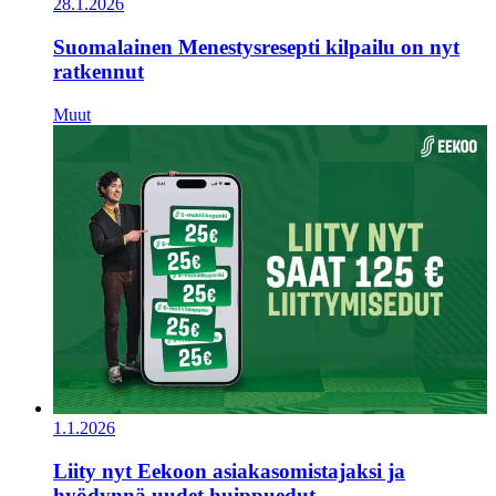
28.1.2026
Suomalainen Menestysresepti kilpailu on nyt
ratkennut
Muut
1.1.2026
Liity nyt Eekoon asiakasomistajaksi ja
hyödynnä uudet huippuedut