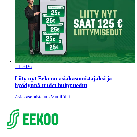
1.1.2026
Liity nyt Eekoon asiakasomistajaksi ja
hyödynnä uudet huippuedut
Asiakasomistajuus
Muut
Edut