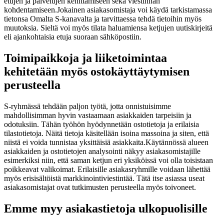
etujen ja palvelujen kehittämiseen sekä viestinnän
kohdentamiseen.
Jokainen asiakasomistaja voi käydä tarkistamassa
tietonsa Omalta S-kanavalta ja tarvittaessa tehdä tietoihin myös
muutoksia. Sieltä voi myös tilata haluamiensa ketjujen uutiskirjeitä
eli ajankohtaisia etuja suoraan sähköpostiin.
Toimipaikkoja ja liiketoimintaa
kehitetään myös ostokäyttäytymisen
perusteella
S-ryhmässä tehdään paljon työtä, jotta onnistuisimme
mahdollisimman hyvin vastaamaan asiakkaiden tarpeisiin ja
odotuksiin. Tähän työhön hyödynnetään ostotietoja ja erilaisia
tilastotietoja. Näitä tietoja käsitellään isoina massoina ja siten, että
niistä ei voida tunnistaa yksittäisiä asiakkaita.
Käytännössä alueen
asiakkaiden ja ostotietojen analysointi näkyy asiakasomistajille
esimerkiksi niin, että saman ketjun eri yksiköissä voi olla toisistaan
poikkeavat valikoimat. Erilaisille asiakasryhmille voidaan lähettää
myös erisisältöistä markkinointiviestintää. Tätä itse asiassa useat
asiakasomistajat ovat tutkimusten perusteella myös toivoneet.
Emme myy asiakastietoja ulkopuolisille