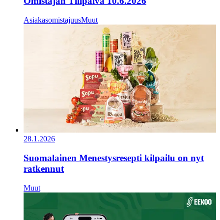
Omistajan Tilipäivä 10.6.2026
Asiakasomistajuus
Muut
28.1.2026
Suomalainen Menestysresepti kilpailu on nyt
ratkennut
Muut