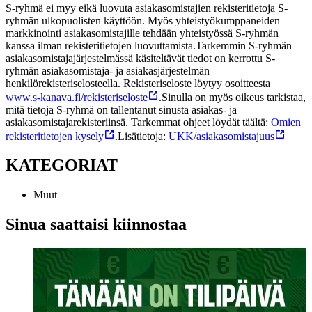
S-ryhmä ei myy eikä luovuta asiakasomistajien rekisteritietoja S-
ryhmän ulkopuolisten käyttöön. Myös yhteistyökumppaneiden
markkinointi asiakasomistajille tehdään yhteistyössä S-ryhmän
kanssa ilman rekisteritietojen luovuttamista.
Tarkemmin S-ryhmän
asiakasomistajajärjestelmässä käsiteltävät tiedot on kerrottu S-
ryhmän asiakasomistaja- ja asiakasjärjestelmän
henkilörekisteriselosteella. Rekisteriseloste löytyy osoitteesta
www.s-kanava.fi/rekisteriseloste
.
Sinulla on myös oikeus tarkistaa,
mitä tietoja S-ryhmä on tallentanut sinusta asiakas- ja
asiakasomistajarekisteriinsä. Tarkemmat ohjeet löydät täältä:
Omien
rekisteritietojen kysely
.
Lisätietoja:
UKK/asiakasomistajuus
KATEGORIAT
Muut
Sinua saattaisi kiinnostaa