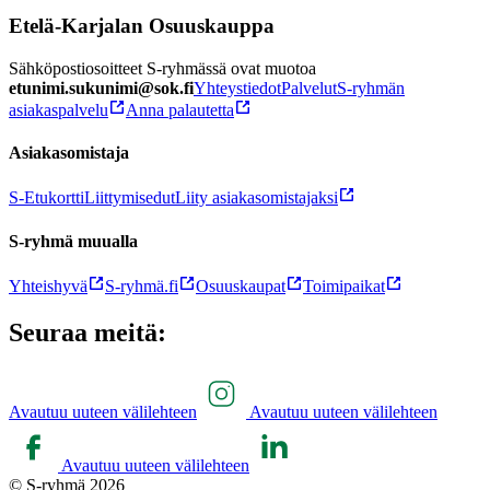
Etelä-Karjalan Osuuskauppa
Sähköpostiosoitteet S-ryhmässä ovat muotoa
etunimi.sukunimi@sok.fi
Yhteystiedot
Palvelut
S-ryhmän
asiakaspalvelu
Anna palautetta
Asiakasomistaja
S-Etukortti
Liittymisedut
Liity asiakasomistajaksi
S-ryhmä muualla
Yhteishyvä
S-ryhmä.fi
Osuuskaupat
Toimipaikat
Seuraa meitä:
Avautuu uuteen välilehteen
Avautuu uuteen välilehteen
Avautuu uuteen välilehteen
© S-ryhmä 2026