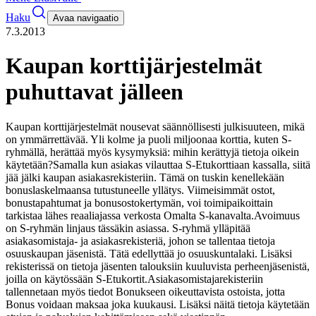
Haku
Avaa navigaatio
7.3.2013
Kaupan korttijärjestelmät
puhuttavat jälleen
Kaupan korttijärjestelmät nousevat säännöllisesti julkisuuteen, mikä
on ymmärrettävää. Yli kolme ja puoli miljoonaa korttia, kuten S-
ryhmällä, herättää myös kysymyksiä: mihin kerättyjä tietoja oikein
käytetään?
Samalla kun asiakas vilauttaa S-Etukorttiaan kassalla, siitä
jää jälki kaupan asiakasrekisteriin. Tämä on tuskin kenellekään
bonuslaskelmaansa tutustuneelle yllätys. Viimeisimmät ostot,
bonustapahtumat ja bonusostokertymän, voi toimipaikoittain
tarkistaa lähes reaaliajassa verkosta Omalta S-kanavalta.
Avoimuus
on S-ryhmän linjaus tässäkin asiassa. S-ryhmä ylläpitää
asiakasomistaja- ja asiakasrekisteriä, johon se tallentaa tietoja
osuuskaupan jäsenistä. Tätä edellyttää jo osuuskuntalaki. Lisäksi
rekisterissä on tietoja jäsenten talouksiin kuuluvista perheenjäsenistä,
joilla on käytössään S-Etukortit.
Asiakasomistajarekisteriin
tallennetaan myös tiedot Bonukseen oikeuttavista ostoista, jotta
Bonus voidaan maksaa joka kuukausi. Lisäksi näitä tietoja käytetään