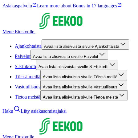
Asiakaspalvelu
Learn more about Bonus in 17 languages
Mene Etusivulle
Ajankohtaista
Avaa lista alisivuista sivulle Ajankohtaista
Palvelut
Avaa lista alisivuista sivulle Palvelut
S-Etukortti
Avaa lista alisivuista sivulle S-Etukortti
Töissä meillä
Avaa lista alisivuista sivulle Töissä meillä
Vastuullisuus
Avaa lista alisivuista sivulle Vastuullisuus
Tietoa meistä
Avaa lista alisivuista sivulle Tietoa meistä
Haku
Liity asiakasomistajaksi
Mene Etusivulle