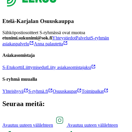
Etelä-Karjalan Osuuskauppa
Sähköpostiosoitteet S-ryhmässä ovat muotoa
etunimi.sukunimi@sok.fi
Yhteystiedot
Palvelut
S-ryhmän
asiakaspalvelu
Anna palautetta
Asiakasomistaja
S-Etukortti
Liittymisedut
Liity asiakasomistajaksi
S-ryhmä muualla
Yhteishyvä
S-ryhmä.fi
Osuuskaupat
Toimipaikat
Seuraa meitä:
Avautuu uuteen välilehteen
Avautuu uuteen välilehteen