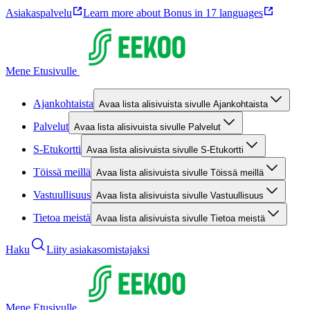
Asiakaspalvelu
Learn more about Bonus in 17 languages
Mene Etusivulle
Ajankohtaista
Avaa lista alisivuista sivulle Ajankohtaista
Palvelut
Avaa lista alisivuista sivulle Palvelut
S-Etukortti
Avaa lista alisivuista sivulle S-Etukortti
Töissä meillä
Avaa lista alisivuista sivulle Töissä meillä
Vastuullisuus
Avaa lista alisivuista sivulle Vastuullisuus
Tietoa meistä
Avaa lista alisivuista sivulle Tietoa meistä
Haku
Liity asiakasomistajaksi
Mene Etusivulle