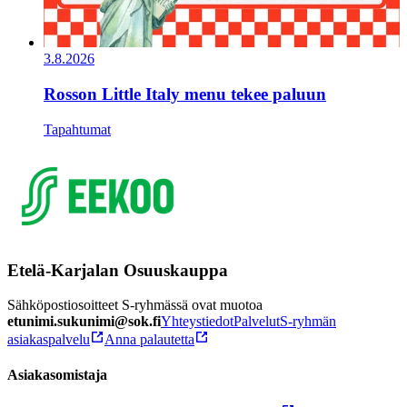
3.8.2026
Rosson Little Italy menu tekee paluun
Tapahtumat
Etelä-Karjalan Osuuskauppa
Sähköpostiosoitteet S-ryhmässä ovat muotoa
etunimi.sukunimi@sok.fi
Yhteystiedot
Palvelut
S-ryhmän
asiakaspalvelu
Anna palautetta
Asiakasomistaja