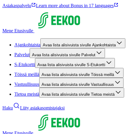
Asiakaspalvelu
Learn more about Bonus in 17 languages
Mene Etusivulle
Ajankohtaista
Avaa lista alisivuista sivulle Ajankohtaista
Palvelut
Avaa lista alisivuista sivulle Palvelut
S-Etukortti
Avaa lista alisivuista sivulle S-Etukortti
Töissä meillä
Avaa lista alisivuista sivulle Töissä meillä
Vastuullisuus
Avaa lista alisivuista sivulle Vastuullisuus
Tietoa meistä
Avaa lista alisivuista sivulle Tietoa meistä
Haku
Liity asiakasomistajaksi
Mene Etusivulle