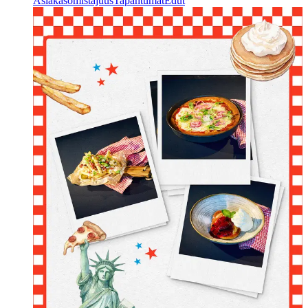
Asiakasomistajuus
Tapahtumat
Edut