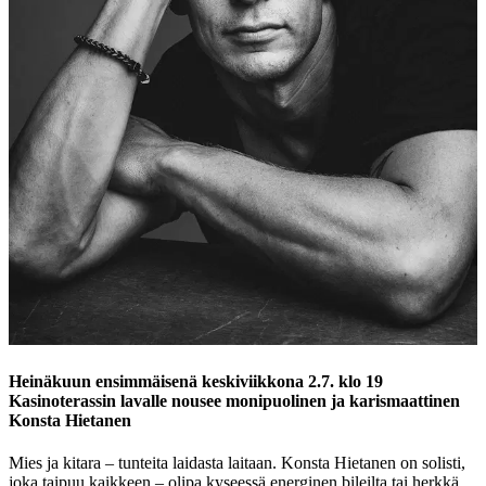
Heinäkuun ensimmäisenä keskiviikkona 2.7. klo 19
Kasinoterassin lavalle nousee monipuolinen ja karismaattinen
Konsta Hietanen
Mies ja kitara – tunteita laidasta laitaan. Konsta Hietanen on solisti,
joka taipuu kaikkeen – olipa kyseessä energinen bileilta tai herkkä