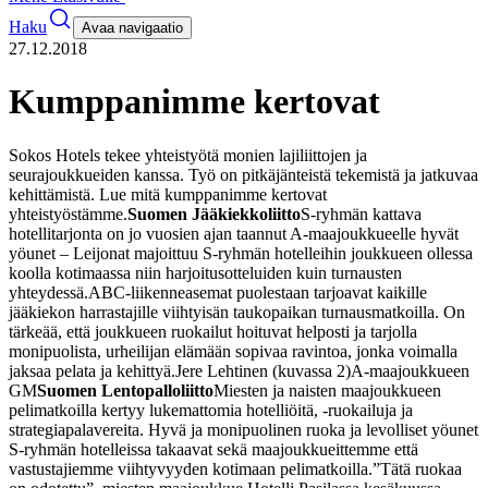
Haku
Avaa navigaatio
27.12.2018
Kumppanimme kertovat
Sokos Hotels tekee yhteistyötä monien lajiliittojen ja
seurajoukkueiden kanssa. Työ on pitkäjänteistä tekemistä ja jatkuvaa
kehittämistä. Lue mitä kumppanimme kertovat
yhteistyöstämme.
Suomen Jääkiekkoliitto
S-ryhmän kattava
hotellitarjonta on jo vuosien ajan taannut A-maajoukkueelle hyvät
yöunet – Leijonat majoittuu S-ryhmän hotelleihin joukkueen ollessa
koolla kotimaassa niin harjoitusotteluiden kuin turnausten
yhteydessä.
ABC-liikenneasemat puolestaan tarjoavat kaikille
jääkiekon harrastajille viihtyisän taukopaikan turnausmatkoilla. On
tärkeää, että joukkueen ruokailut hoituvat helposti ja tarjolla
monipuolista, urheilijan elämään sopivaa ravintoa, jonka voimalla
jaksaa pelata ja kehittyä.
Jere Lehtinen (kuvassa 2)
A-maajoukkueen
GM
Suomen Lentopalloliitto
Miesten ja naisten maajoukkueen
pelimatkoilla kertyy lukemattomia hotelliöitä, -ruokailuja ja
strategiapalavereita. Hyvä ja monipuolinen ruoka ja levolliset yöunet
S-ryhmän hotelleissa takaavat sekä maajoukkueittemme että
vastustajiemme viihtyvyyden kotimaan pelimatkoilla.
”Tätä ruokaa