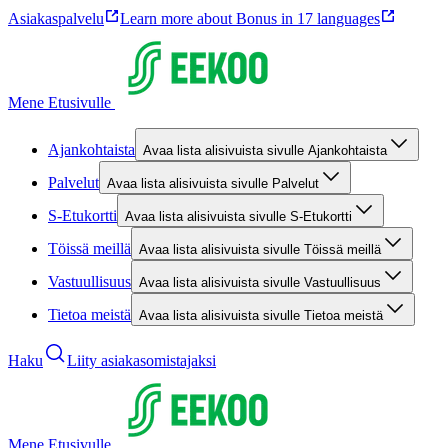
Asiakaspalvelu
Learn more about Bonus in 17 languages
Mene Etusivulle
Ajankohtaista
Avaa lista alisivuista sivulle Ajankohtaista
Palvelut
Avaa lista alisivuista sivulle Palvelut
S-Etukortti
Avaa lista alisivuista sivulle S-Etukortti
Töissä meillä
Avaa lista alisivuista sivulle Töissä meillä
Vastuullisuus
Avaa lista alisivuista sivulle Vastuullisuus
Tietoa meistä
Avaa lista alisivuista sivulle Tietoa meistä
Haku
Liity asiakasomistajaksi
Mene Etusivulle