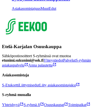
Asiakasomistajuus
Muut
Edut
Etelä-Karjalan Osuuskauppa
Sähköpostiosoitteet S-ryhmässä ovat muotoa
etunimi.sukunimi@sok.fi
Yhteystiedot
Palvelut
S-ryhmän
asiakaspalvelu
Anna palautetta
Asiakasomistaja
S-Etukortti
Liittymisedut
Liity asiakasomistajaksi
S-ryhmä muualla
Yhteishyvä
S-ryhmä.fi
Osuuskaupat
Toimipaikat