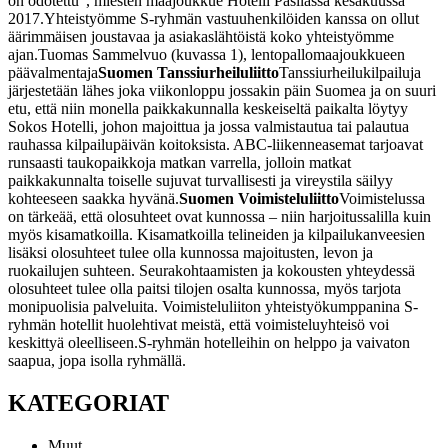
on odotettu”, miesten maajoukkue Hotelli Pasilassa kesäkuussa
2017.
Yhteistyömme S-ryhmän vastuuhenkilöiden kanssa on ollut
äärimmäisen joustavaa ja asiakaslähtöistä koko yhteistyömme
ajan.
Tuomas Sammelvuo (kuvassa 1), lentopallomaajoukkueen
päävalmentaja
Suomen Tanssiurheiluliitto
Tanssiurheilukilpailuja
järjestetään lähes joka viikonloppu jossakin päin Suomea ja on suuri
etu, että niin monella paikkakunnalla keskeiseltä paikalta löytyy
Sokos Hotelli, johon majoittua ja jossa valmistautua tai palautua
rauhassa kilpailupäivän koitoksista. ABC-liikenneasemat tarjoavat
runsaasti taukopaikkoja matkan varrella, jolloin matkat
paikkakunnalta toiselle sujuvat turvallisesti ja vireystila säilyy
kohteeseen saakka hyvänä.
Suomen Voimisteluliitto
Voimistelussa
on tärkeää, että olosuhteet ovat kunnossa – niin harjoitussalilla kuin
myös kisamatkoilla. Kisamatkoilla telineiden ja kilpailukanveesien
lisäksi olosuhteet tulee olla kunnossa majoitusten, levon ja
ruokailujen suhteen. Seurakohtaamisten ja kokousten yhteydessä
olosuhteet tulee olla paitsi tilojen osalta kunnossa, myös tarjota
monipuolisia palveluita. Voimisteluliiton yhteistyökumppanina S-
ryhmän hotellit huolehtivat meistä, että voimisteluyhteisö voi
keskittyä oleelliseen.
S-ryhmän hotelleihin on helppo ja vaivaton
saapua, jopa isolla ryhmällä.
KATEGORIAT
Muut