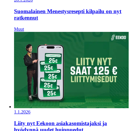
Suomalainen Menestysresepti kilpailu on nyt
ratkennut
Muut
1.1.2026
Liity nyt Eekoon asiakasomistajaksi ja
hyödynnä uudet huippuedut