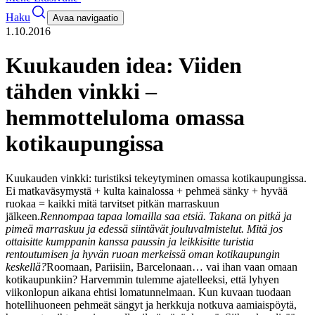
Haku
Avaa navigaatio
1.10.2016
Kuukauden idea: Viiden
tähden vinkki –
hemmotteluloma omassa
kotikaupungissa
Kuukauden vinkki: turistiksi tekeytyminen omassa kotikaupungissa.
Ei matkaväsymystä + kulta kainalossa + pehmeä sänky + hyvää
ruokaa = kaikki mitä tarvitset pitkän marraskuun
jälkeen.
Rennompaa tapaa lomailla saa etsiä. Takana on pitkä ja
pimeä marraskuu ja edessä siintävät jouluvalmistelut. Mitä jos
ottaisitte kumppanin kanssa paussin ja leikkisitte turistia
rentoutumisen ja hyvän ruoan merkeissä oman kotikaupungin
keskellä?
Roomaan, Pariisiin, Barcelonaan… vai ihan vaan omaan
kotikaupunkiin?
Harvemmin tulemme ajatelleeksi, että lyhyen
viikonlopun aikana ehtisi lomatunnelmaan. Kun kuvaan tuodaan
hotellihuoneen pehmeät sängyt ja herkkuja notkuva aamiaispöytä,