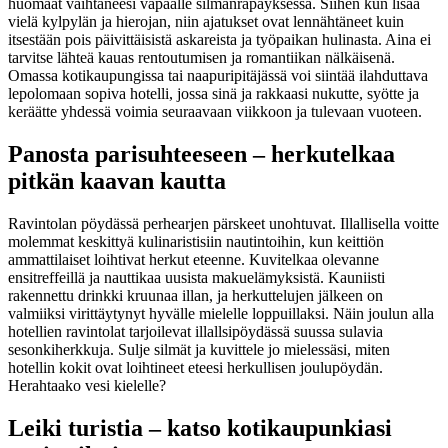
huomaat vaihtaneesi vapaalle silmänräpäyksessä. Siihen kun lisää
vielä kylpylän ja hierojan, niin ajatukset ovat lennähtäneet kuin
itsestään pois päivittäisistä askareista ja työpaikan hulinasta.
Aina ei
tarvitse lähteä kauas rentoutumisen ja romantiikan nälkäisenä.
Omassa kotikaupungissa tai naapuripitäjässä voi siintää ilahduttava
lepolomaan sopiva hotelli, jossa sinä ja rakkaasi nukutte, syötte ja
keräätte yhdessä voimia seuraavaan viikkoon ja tulevaan vuoteen.
Panosta parisuhteeseen – herkutelkaa
pitkän kaavan kautta
Ravintolan pöydässä perhearjen pärskeet unohtuvat. Illallisella voitte
molemmat keskittyä kulinaristisiin nautintoihin, kun keittiön
ammattilaiset loihtivat herkut eteenne. Kuvitelkaa olevanne
ensitreffeillä ja nauttikaa uusista makuelämyksistä. Kauniisti
rakennettu drinkki kruunaa illan, ja herkuttelujen jälkeen on
valmiiksi virittäytynyt hyvälle mielelle loppuillaksi.
Näin joulun alla
hotellien ravintolat tarjoilevat illallsipöydässä suussa sulavia
sesonkiherkkuja. Sulje silmät ja kuvittele jo mielessäsi, miten
hotellin kokit ovat loihtineet eteesi herkullisen joulupöydän.
Herahtaako vesi kielelle?
Leiki turistia – katso kotikaupunkiasi