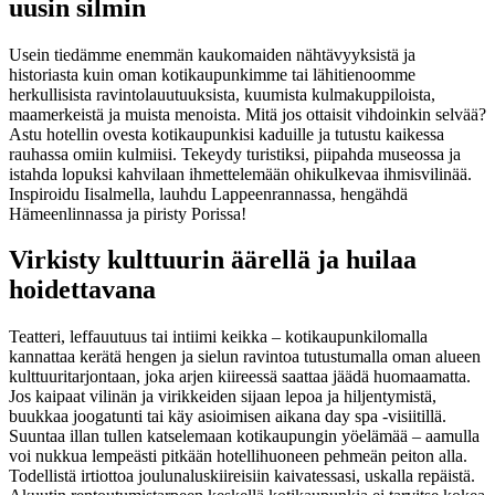
uusin silmin
Usein tiedämme enemmän kaukomaiden nähtävyyksistä ja
historiasta kuin oman kotikaupunkimme tai lähitienoomme
herkullisista ravintolauutuuksista, kuumista kulmakuppiloista,
maamerkeistä ja muista menoista. Mitä jos ottaisit vihdoinkin selvää?
Astu hotellin ovesta kotikaupunkisi kaduille ja tutustu kaikessa
rauhassa omiin kulmiisi. Tekeydy turistiksi, piipahda museossa ja
istahda lopuksi kahvilaan ihmettelemään ohikulkevaa ihmisvilinää.
Inspiroidu Iisalmella, lauhdu Lappeenrannassa, hengähdä
Hämeenlinnassa ja piristy Porissa!
Virkisty kulttuurin äärellä ja huilaa
hoidettavana
Teatteri, leffauutuus tai intiimi keikka – kotikaupunkilomalla
kannattaa kerätä hengen ja sielun ravintoa tutustumalla oman alueen
kulttuuritarjontaan, joka arjen kiireessä saattaa jäädä huomaamatta.
Jos kaipaat vilinän ja virikkeiden sijaan lepoa ja hiljentymistä,
buukkaa joogatunti tai käy asioimisen aikana day spa -visiitillä.
Suuntaa illan tullen katselemaan kotikaupungin yöelämää – aamulla
voi nukkua lempeästi pitkään hotellihuoneen pehmeän peiton alla.
Todellistä irtiottoa joulunaluskiireisiin kaivatessasi, uskalla repäistä.