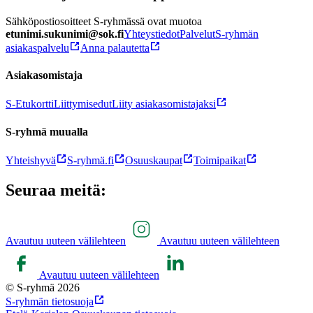
Sähköpostiosoitteet S-ryhmässä ovat muotoa
etunimi.sukunimi@sok.fi
Yhteystiedot
Palvelut
S-ryhmän
asiakaspalvelu
Anna palautetta
Asiakasomistaja
S-Etukortti
Liittymisedut
Liity asiakasomistajaksi
S-ryhmä muualla
Yhteishyvä
S-ryhmä.fi
Osuuskaupat
Toimipaikat
Seuraa meitä:
Avautuu uuteen välilehteen
Avautuu uuteen välilehteen
Avautuu uuteen välilehteen
© S-ryhmä 2026
S-ryhmän tietosuoja