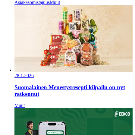
Asiakasomistajuus
Muut
28.1.2026
Suomalainen Menestysresepti kilpailu on nyt
ratkennut
Muut