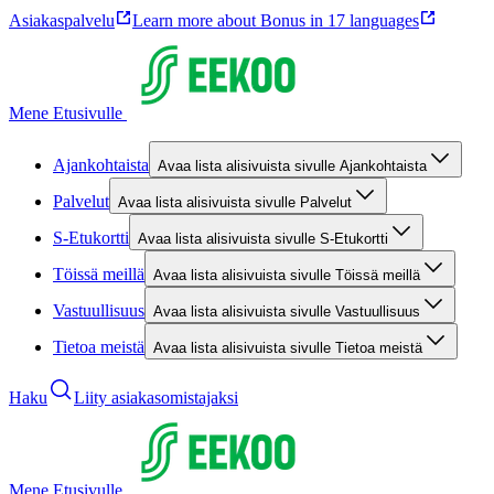
Asiakaspalvelu
Learn more about Bonus in 17 languages
Mene Etusivulle
Ajankohtaista
Avaa lista alisivuista sivulle Ajankohtaista
Palvelut
Avaa lista alisivuista sivulle Palvelut
S-Etukortti
Avaa lista alisivuista sivulle S-Etukortti
Töissä meillä
Avaa lista alisivuista sivulle Töissä meillä
Vastuullisuus
Avaa lista alisivuista sivulle Vastuullisuus
Tietoa meistä
Avaa lista alisivuista sivulle Tietoa meistä
Haku
Liity asiakasomistajaksi
Mene Etusivulle