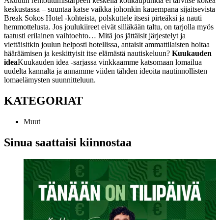
Akuutin rentoutumistarpeen keskellä kotikaupunkia ei tarvitse kokea
keskustassa – suuntaa katse vaikka johonkin kauempana sijaitsevista
Break Sokos Hotel -kohteista, polskuttele itsesi pirteäksi ja nauti
hemmottelusta. Jos joulukiireet eivät silläkään taltu, on tarjolla myös
taatusti erilainen vaihtoehto… Mitä jos jättäisit järjestelyt ja
viettäisitkin joulun helposti hotellissa, antaisit ammattilaisten hoitaa
hääräämisen ja keskittyisit itse elämästä nautiskeluun?
Kuukauden
idea
Kuukauden idea -sarjassa vinkkaamme katsomaan lomailua
uudelta kannalta ja annamme viiden tähden ideoita nautinnollisten
lomaelämysten suunnitteluun.
KATEGORIAT
Muut
Sinua saattaisi kiinnostaa