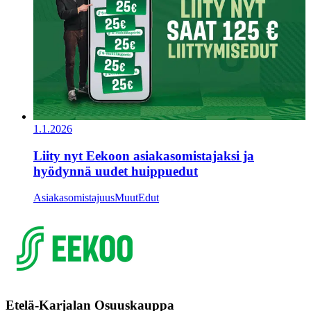
1.1.2026
Liity nyt Eekoon asiakasomistajaksi ja
hyödynnä uudet huippuedut
Asiakasomistajuus
Muut
Edut
Etelä-Karjalan Osuuskauppa