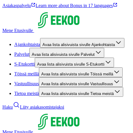
Asiakaspalvelu
Learn more about Bonus in 17 languages
Mene Etusivulle
Ajankohtaista
Avaa lista alisivuista sivulle Ajankohtaista
Palvelut
Avaa lista alisivuista sivulle Palvelut
S-Etukortti
Avaa lista alisivuista sivulle S-Etukortti
Töissä meillä
Avaa lista alisivuista sivulle Töissä meillä
Vastuullisuus
Avaa lista alisivuista sivulle Vastuullisuus
Tietoa meistä
Avaa lista alisivuista sivulle Tietoa meistä
Haku
Liity asiakasomistajaksi
Mene Etusivulle