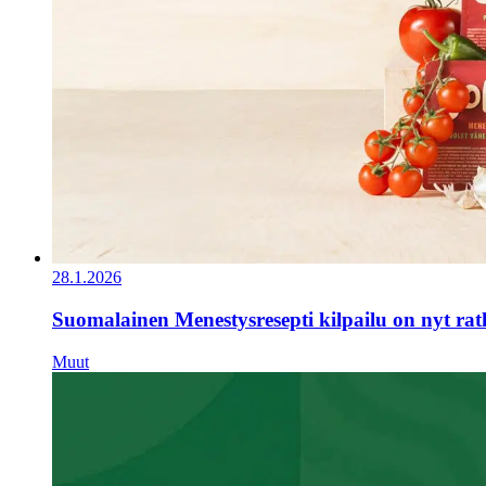
28.1.2026
Suomalainen Menestysresepti kilpailu on nyt ra
Muut