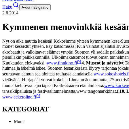
Haku
Avaa navigaatio
2.6.2014
Kymmenen menovinkkiä kesää
Nyt on aika nauttia kesästä! Kokosimme yhteen kymmenen kesä-Su
monet kesäedut yhteen, käy katsomassa! Kun vaihdat sijaintisi sivusto
akrobaatit ja valloittavat eläimet ympäri Suomen yli sadalle paikkakun
pienilläkin paikkakunnilla. Ulkoilmakatsomot tuovat oman tunnelmansa
Kuukauden elokuvaksi.
www.finnkino.fi
4. Museot ja näyttelyt
Ta
huimaa ja iskelmä iskee. Suomen festarikesästä löytyy tarjontaa joka
seuraavan aamun saa aloittaa rauhassa aamiaisella.
www.sokoshotels.f
vietävänä. Hurjapäät voivat kokeilla Linnanmäen uutuutta, 75-metrist
muuta kiehtovaa lajia tapaat Korkeasaaren eläintarhassa.
www.korkeasa
tanssikilpailuista ja festivaalitunnelmasta.
www.tangomarkkinat.fi
10. 
www.eckeroline.fi
KATEGORIAT
Muut