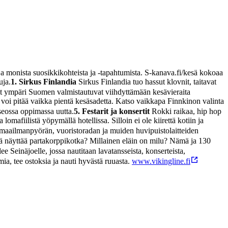
ja monista suosikkikohteista ja -tapahtumista. S-kanava.fi/kesä
kokoaa
uja.
1. Sirkus Finlandia
Sirkus Finlandia tuo hassut klovnit, taitavat
t ympäri Suomen valmistautuvat viihdyttämään kesävieraita
 voi pitää vaikka pientä kesäsadetta. Katso vaikkapa Finnkinon valinta
useossa oppimassa uutta.
5. Festarit ja konsertit
Rokki raikaa, hip hop
omafiilistä yöpymällä hotellissa. Silloin ei ole kiirettä kotiin ja
maailmanpyörän, vuoristoradan ja muiden huvipuistolaitteiden
ä näyttää partakorppikotka? Millainen eläin on milu? Nämä ja 130
 Seinäjoelle, jossa nautitaan lavatansseista, konserteista,
ia, tee ostoksia ja nauti hyvästä ruuasta.
www.vikingline.fi