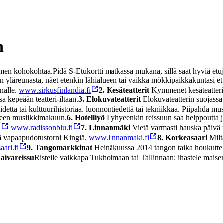
n
omen kohokohtaa.
Pidä S-Etukortti matkassa mukana, sillä saat hyviä etu
n yläreunasta, näet etenkin lähialueen tai vaikka mökkipaikkakuntasi et
nalle.
www.sirkusfinlandia.fi
2. Kesäteatterit
Kymmenet kesäteatteri
 kepeään teatteri-iltaan.
3. Elokuvateatterit
Elokuvateatterin suojassa
idetta tai kulttuurihistoriaa, luonnontiedettä tai tekniikkaa. Piipahda m
iseen musiikkimakuun.
6. Hotelliyö
Lyhyeenkin reissuun saa helppoutta ja l
i
www.radissonblu.fi
7. Linnanmäki
Vietä varmasti hauska päivä 
ä vapaapudotustorni Kingiä.
www.linnanmaki.fi
8. Korkeasaari
Milt
ari.fi
9. Tangomarkkinat
Heinäkuussa 2014 tangon taika houkuttelee
Laivareissu
Risteile vaikkapa Tukholmaan tai Tallinnaan: ihastele maisem