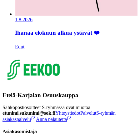
1.8.2026
Ihanaa elokuun alkua ystävät ❤️
Edut
Etelä-Karjalan Osuuskauppa
Sähköpostiosoitteet S-ryhmässä ovat muotoa
etunimi.sukunimi@sok.fi
Yhteystiedot
Palvelut
S-ryhmän
asiakaspalvelu
Anna palautetta
Asiakasomistaja