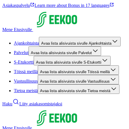
Asiakaspalvelu
Learn more about Bonus in 17 languages
Mene Etusivulle
Ajankohtaista
Avaa lista alisivuista sivulle Ajankohtaista
Palvelut
Avaa lista alisivuista sivulle Palvelut
S-Etukortti
Avaa lista alisivuista sivulle S-Etukortti
Töissä meillä
Avaa lista alisivuista sivulle Töissä meillä
Vastuullisuus
Avaa lista alisivuista sivulle Vastuullisuus
Tietoa meistä
Avaa lista alisivuista sivulle Tietoa meistä
Haku
Liity asiakasomistajaksi
Mene Etusivulle