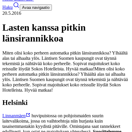
Haku
Avaa navigaatio
20.5.2016
Lasten kanssa pitkin
länsirannikkoa
Miten olisi koko perheen automatka pitkin länsirannikkoa? Ylhäältä
alas tai alhaalta ylös. Läntisen Suomen kaupungit ovat täynnä
tekemistä ja nähtävää koko perheelle. Sopivat majoitukset koko
reissulle löydät Sokos Hotelleista. Hyvää matkaa!
Miten olisi koko
perheen automatka pitkin länsirannikkoa? Ylhäältä alas tai alhaalta
ylös. Läntisen Suomen kaupungit ovat täynnä tekemistä ja nähtävää
koko perheelle. Sopivat majoitukset koko reissulle löydät Sokos
Hotelleista. Hyvää matkaa!
Helsinki
Linnanmäen
huvipuistossa on pohjoismaiden suurin
laitevalikoima, jossa on vaihtoehtoja niin hurjasta kuin
tasaisemmastakin kyydistä pitäville. Omistajana saat rannekkeet
edullisesti, kun ostat ne majoituksen yhteydessä.
Suosittelemme