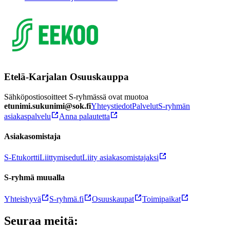
Etelä-Karjalan Osuuskauppa
Sähköpostiosoitteet S-ryhmässä ovat muotoa
etunimi.sukunimi@sok.fi
Yhteystiedot
Palvelut
S-ryhmän
asiakaspalvelu
Anna palautetta
Asiakasomistaja
S-Etukortti
Liittymisedut
Liity asiakasomistajaksi
S-ryhmä muualla
Yhteishyvä
S-ryhmä.fi
Osuuskaupat
Toimipaikat
Seuraa meitä: