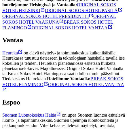
hotellejamme Helsingissä ja Vantaalla:
ORIGINAL SOKOS
HOTEL HELSINKI
ORIGINAL SOKOS HOTEL PASILA
ORIGINAL SOKOS HOTEL PRESIDENTTI
ORIGINAL
SOKOS HOTEL VAAKUNA
BREAK SOKOS HOTEL
FLAMINGO
ORIGINAL SOKOS HOTEL VANTAA
Vantaa
Heureka
on elävä näyttely- ja toimintakeskus kaikenikäisille.
Heurekassa tutustuu tieteeseen ja teknologiaan hauskalla tavalla itse
kokeillen ja tehden. Heurekan planetaariossa esitetään huikeita
planetaarioelokuvia.
Majoittuessasi Original Sokos Hotel Vantaalla
tai Break Sokos Hotel Flamingossa saat edullisemmin pääsyliput
Tiedekeskus Heurekaan.
Hotellimme Vantaalla:
BREAK SOKOS
HOTEL FLAMINGO
ORIGINAL SOKOS HOTEL VANTAA
Espoo
Suomen Luontokeskus Haltia
on upea Suomen luontoa esittelevä
luonto- ja tapahtumakeskus. Suomen upeimpia luontokohteita ja
pääkaupunkiseudun Viherkehää esittelevät näyttelyt, ravintola,