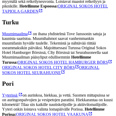
myymälä sekä retkeilyneuvonta. Loistavat maastot retkeilyyn ja
piknikille.
Hotellimme Espoossa:
ORIGINAL SOKOS HOTEL
TAPIOLA GARDEN
Turku
Muumimaailma
on ihana yhdistelmä Tove Janssonin satuja ja
kaunista saaristoa. Muumihahmot saavat vanhemmankin
muumifanin hyvälle tuulelle. Tekemistä ja nähtävää riittää
useammaksikin päiväksi. Majoittuessasi Turussa Original Sokos
Hotel Hamburger Börsissä, CIty Börsissä tai Seurahuoneella saat
Muumimaailman pääsyliput edullisemmin
Hotellimme
Turussa:
ORIGINAL SOKOS HOTEL HAMBURGER BÖRS
ORIGINAL SOKOS HOTEL CITY BÖRS
ORIGINAL
SOKOS HOTEL SEURAHUONE
Pori
Yyterissä
on aurinkoa, hiekkaa, ja vettä. Suomen mittapuissa se
on auringonpalvojien ja vesipetojen paratiisi. Hiekkarantaa on kuusi
kilometriä! Tilaa siis kaikille nautiskelijoille ja aktiivilomailijoille.
Yyteri onkin loistava valinta lomapäivälle Porissa.
Hotellimme
Porissa:
ORIGINAL SOKOS HOTEL VAAKUNA