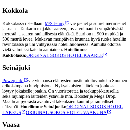
Kokkola
Kokkolassa risteillään.
M/S Jenny
vie pienet ja suuret merimiehet
ja -naiset Tankarin majakkasaareen, jossa voi nauttia ympäröivästä
merestä ja saaren rauhallisesta elämästä. Saari on n. 900 m pitkä ja
500 metriä leveä. Mukavan meripäivän kruunaa hyvä ruoka hotellin
ravintolassa ja uni viihtyisässä hotellihuoneessa. Aamulla odottaa
vielä valmiiksi katettu aamiainen.
Hotellimme
Kokkolassa:
ORIGINAL SOKOS HOTEL KAARLE
Seinäjoki
Powerpark
vie vieraansa elämysten uusiin ulottuvuuksiin Suomen
erikoisimpana huvipuistona. Nykyaikaisten laitteiden joukosta
löytyy jokaiselle jotakin. On vuoristorataa ja teekuppi-karusellia
sekä rajumpien laitteiden ystäville mm. Booster ja Mega Drop.
Maailmanpyörästä avautuvat lakeuksien kauniit ja rauhalliset
näkymät.
Hotellimme Seinäjoella:
ORIGINAL SOKOS HOTEL
LAKEUS
ORIGINAL SOKOS HOTEL VAAKUNA
Vaasa