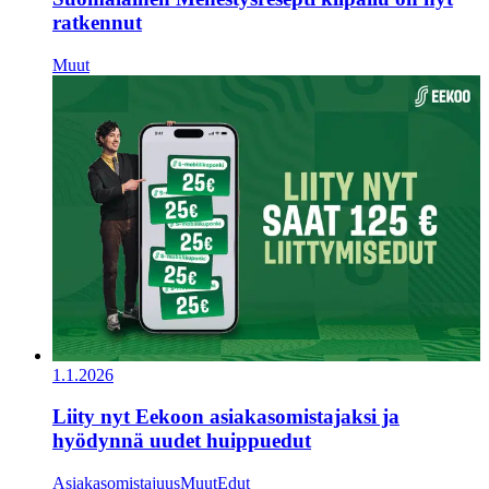
ratkennut
Muut
1.1.2026
Liity nyt Eekoon asiakasomistajaksi ja
hyödynnä uudet huippuedut
Asiakasomistajuus
Muut
Edut