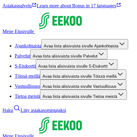
Asiakaspalvelu
Learn more about Bonus in 17 languages
Mene Etusivulle
Ajankohtaista
Avaa lista alisivuista sivulle Ajankohtaista
Palvelut
Avaa lista alisivuista sivulle Palvelut
S-Etukortti
Avaa lista alisivuista sivulle S-Etukortti
Töissä meillä
Avaa lista alisivuista sivulle Töissä meillä
Vastuullisuus
Avaa lista alisivuista sivulle Vastuullisuus
Tietoa meistä
Avaa lista alisivuista sivulle Tietoa meistä
Haku
Liity asiakasomistajaksi
Mene Etusivulle