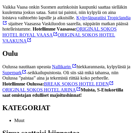
Vaikka Vaasa onkin Suomen aurinkoisin kaupunki saattaa sielläkin
kuulemma joskus sataa. Satoi tai paistoi, niin kylpylä on aina
loistava vaihtoehto lapsille ja aikuisille.
Kylpyläparatiisi Tropiclandia
sijaitsee Vaasassa Vaskiluodon saarella, näppärän matkan päässä
hotelleistamme.
Hotellimme Vaasassa:
ORIGINAL SOKOS
HOTEL ROYAL VAASA
ORIGINAL SOKOS HOTEL
VAAKUNA
Oulu
Oulussa nautitaan upeasta
Nallikarin
hiekkarannasta, kylpylästä ja
Superpark
-seikkailupuistosta. Oli siis sää mikä tahansa, niin
Oulussa ”paistaa” aina ja tekemistä riittää koko perheelle.
Hotellimme Oulussa:
BREAK SOKOS HOTEL EDEN
ORIGINAL SOKOS HOTEL ARINA
Muista, S-Etukortilla
saat omistajan edulliset majoitushinnat!
KATEGORIAT
Muut
Sinua saattaisi kiinnostaa