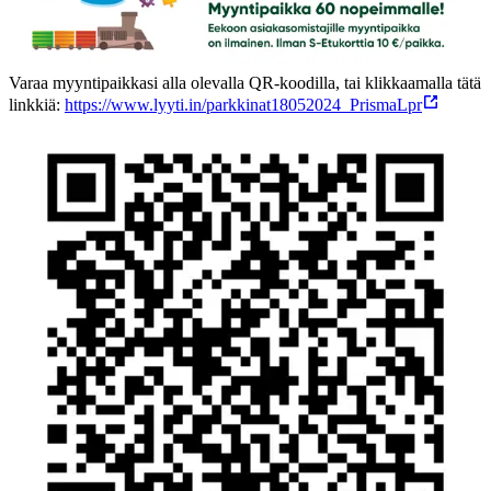
Varaa myyntipaikkasi alla olevalla QR-koodilla, tai klikkaamalla tätä
linkkiä:
https://www.lyyti.in/parkkinat18052024_PrismaLpr