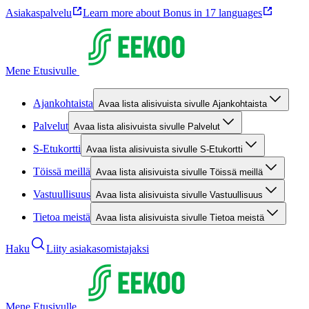
Asiakaspalvelu
Learn more about Bonus in 17 languages
Mene Etusivulle
Ajankohtaista
Avaa lista alisivuista sivulle Ajankohtaista
Palvelut
Avaa lista alisivuista sivulle Palvelut
S-Etukortti
Avaa lista alisivuista sivulle S-Etukortti
Töissä meillä
Avaa lista alisivuista sivulle Töissä meillä
Vastuullisuus
Avaa lista alisivuista sivulle Vastuullisuus
Tietoa meistä
Avaa lista alisivuista sivulle Tietoa meistä
Haku
Liity asiakasomistajaksi
Mene Etusivulle