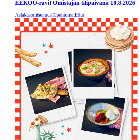
EEKOO-ravit Omistajan tilipäivänä 10.8.2026
Asiakasomistajuus
Tapahtumat
Edut