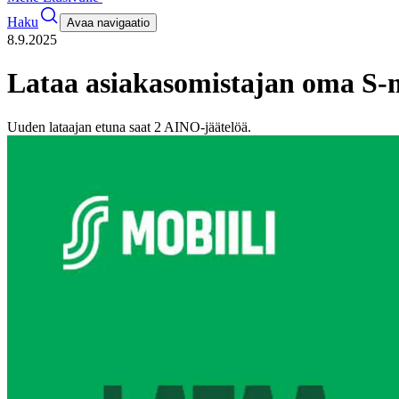
Haku
Avaa navigaatio
8.9.2025
Lataa asiakasomistajan oma S-mo
Uuden lataajan etuna saat 2 AINO-jäätelöä.