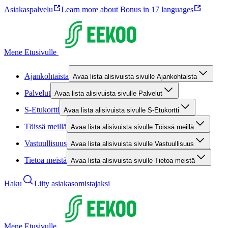
Asiakaspalvelu
Learn more about Bonus in 17 languages
Mene Etusivulle
Ajankohtaista
Avaa lista alisivuista sivulle Ajankohtaista
Palvelut
Avaa lista alisivuista sivulle Palvelut
S-Etukortti
Avaa lista alisivuista sivulle S-Etukortti
Töissä meillä
Avaa lista alisivuista sivulle Töissä meillä
Vastuullisuus
Avaa lista alisivuista sivulle Vastuullisuus
Tietoa meistä
Avaa lista alisivuista sivulle Tietoa meistä
Haku
Liity asiakasomistajaksi
Mene Etusivulle